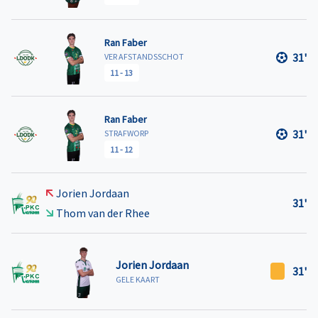
Ran Faber
31'
VER AFSTANDSSCHOT
11
-
13
Ran Faber
31'
STRAFWORP
11
-
12
Jorien Jordaan
31'
Thom van der Rhee
Jorien Jordaan
31'
GELE KAART