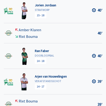
Jorien Jordaan
40'
STRAFWORP
15
-
18
Amber Klaren
40'
Rixt Bouma
Ran Faber
40'
DOORLOOPBAL
14
-
18
Arjen van Houwelingen
39'
VER AFSTANDSSCHOT
14
-
17
Rixt Bouma
39'