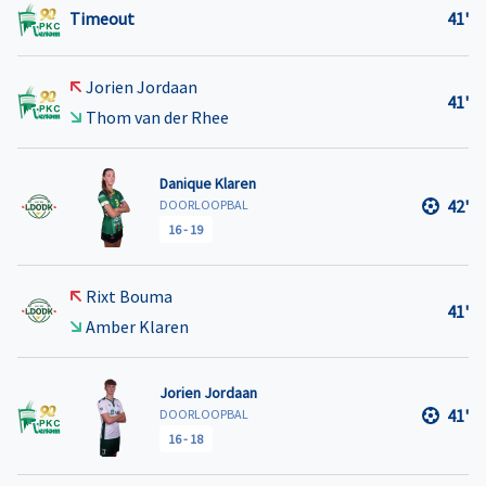
Timeout
41'
Jorien Jordaan
41'
Thom van der Rhee
Danique Klaren
42'
DOORLOOPBAL
16
-
19
Rixt Bouma
41'
Amber Klaren
Jorien Jordaan
41'
DOORLOOPBAL
16
-
18