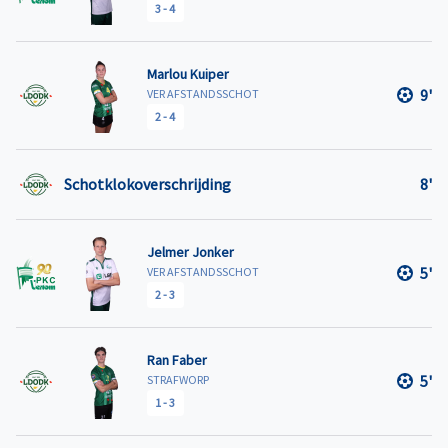
3
-
4
Marlou Kuiper
9'
VER AFSTANDSSCHOT
2
-
4
Schotklokoverschrijding
8'
Jelmer Jonker
5'
VER AFSTANDSSCHOT
2
-
3
Ran Faber
5'
STRAFWORP
1
-
3