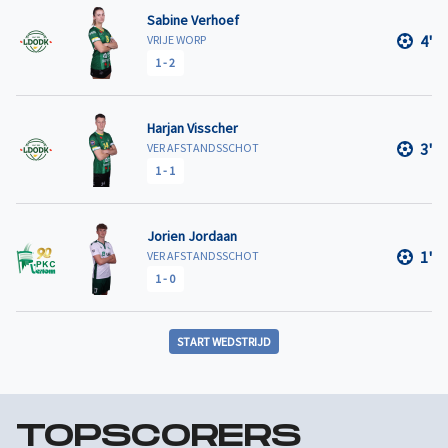
Sabine Verhoef
4'
VRIJE WORP
1
-
2
Harjan Visscher
3'
VER AFSTANDSSCHOT
1
-
1
Jorien Jordaan
1'
VER AFSTANDSSCHOT
1
-
0
START WEDSTRIJD
TOPSCORERS