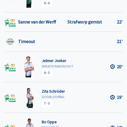
8
-
6
Sanne van der Werff
Strafworp gemist
22'
Timeout
21'
Jelmer Jonker
20'
VER AFSTANDSSCHOT
8
-
5
Zita Schröder
19'
DOORLOOPBAL
7
-
5
Bo Oppe