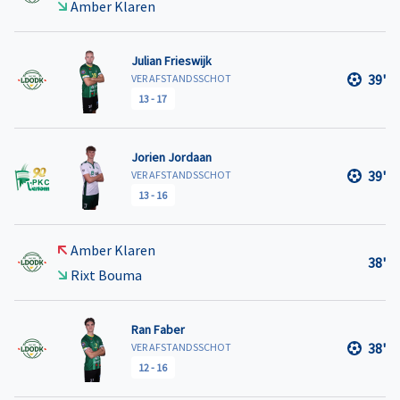
Amber Klaren
Julian Frieswijk
39'
VER AFSTANDSSCHOT
13
-
17
Jorien Jordaan
39'
VER AFSTANDSSCHOT
13
-
16
Amber Klaren
38'
Rixt Bouma
Ran Faber
38'
VER AFSTANDSSCHOT
12
-
16