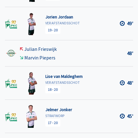
Jorien Jordaan
49'
VER AFSTANDSSCHOT
19
-
20
Julian Frieswijk
48'
Marvin Piepers
Lise van Maldeghem
48'
VER AFSTANDSSCHOT
18
-
20
Jelmer Jonker
45'
STRAFWORP
17
-
20