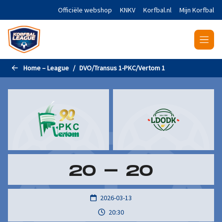
Naar de hoofdinhoud gaan
Officiële webshop
KNKV
Korfbal.nl
Mijn Korfbal
Home – League
DVO/Transus 1-PKC/Vertom 1
20
-
20
2026-03-13
20:30