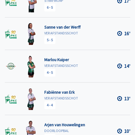
17'
STRAFWORP
6
-
5
Sanne van der Werff
16'
VER AFSTANDSSCHOT
5
-
5
Marlou Kuiper
14'
VER AFSTANDSSCHOT
4
-
5
Fabiënne van Erk
13'
VER AFSTANDSSCHOT
4
-
4
Arjen van Houwelingen
10'
DOORLOOPBAL