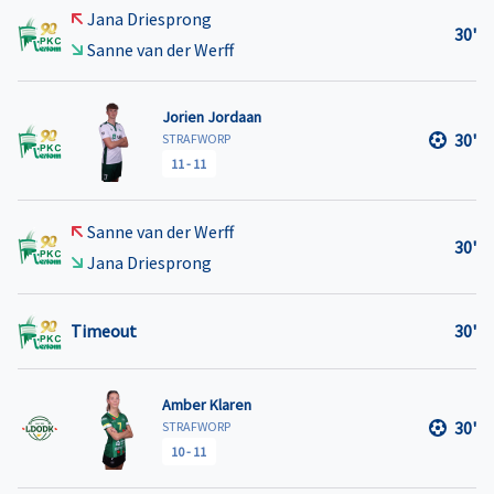
Jana Driesprong
30'
Sanne van der Werff
Jorien Jordaan
30'
STRAFWORP
11
-
11
Sanne van der Werff
30'
Jana Driesprong
Timeout
30'
Amber Klaren
30'
STRAFWORP
10
-
11