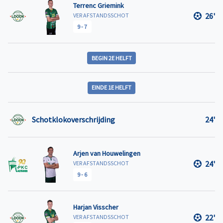
Terrenc Griemink
26'
VER AFSTANDSSCHOT
9
-
7
BEGIN 2E HELFT
EINDE 1E HELFT
Schotklokoverschrijding
24'
Arjen van Houwelingen
24'
VER AFSTANDSSCHOT
9
-
6
Harjan Visscher
22'
VER AFSTANDSSCHOT