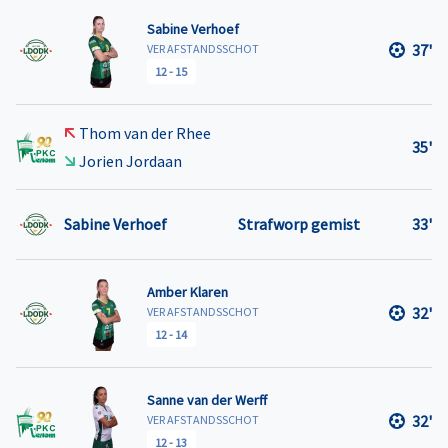
Sabine Verhoef
37'
VER AFSTANDSSCHOT
12
-
15
Thom van der Rhee
35'
Jorien Jordaan
Sabine Verhoef
Strafworp gemist
33'
Amber Klaren
32'
VER AFSTANDSSCHOT
12
-
14
Sanne van der Werff
32'
VER AFSTANDSSCHOT
12
-
13