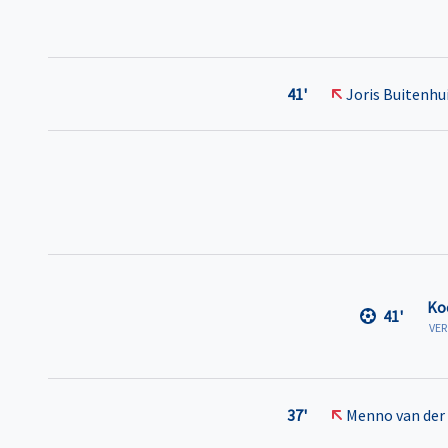
41'
Joris Buitenhu
Ko
41'
VE
37'
Menno van der