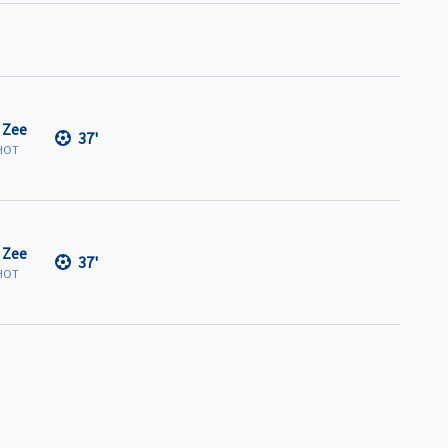
 Zee
37'
HOT
 Zee
37'
HOT