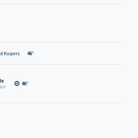
id Kuipers
46'
le
46'
HOT