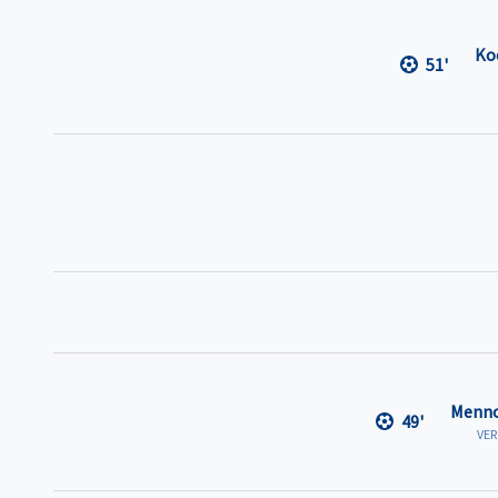
Ko
51'
Menno
49'
VE