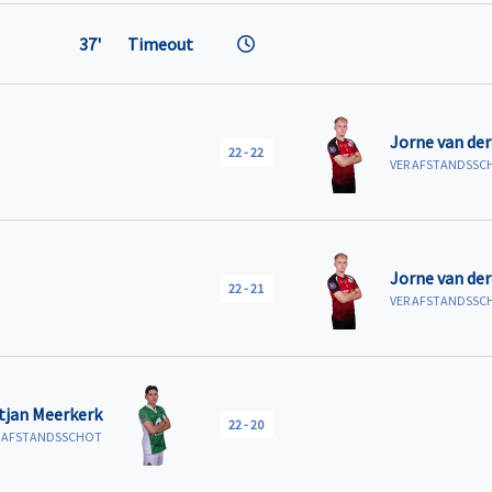
37'
Timeout
Jorne van der
22
-
22
VER AFSTANDSSC
Jorne van der
22
-
21
VER AFSTANDSSC
tjan Meerkerk
22
-
20
R AFSTANDSSCHOT