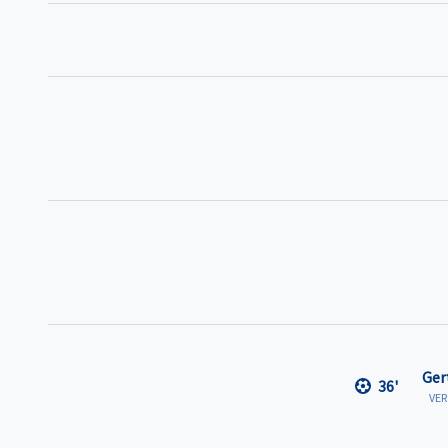
Ger
36'
VE