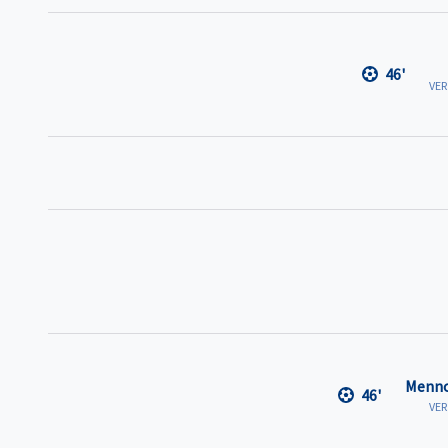
46'
VE
Menno
46'
VE