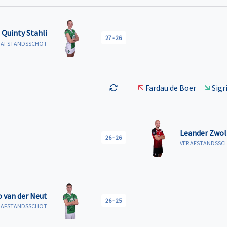
Quinty Stahli
27
-
26
R AFSTANDSSCHOT
Fardau de Boer
Sigr
Leander Zwol
26
-
26
VER AFSTANDSSC
 van der Neut
26
-
25
R AFSTANDSSCHOT