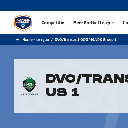
Naar de hoofdinhoud gaan
Competitie
Meer Korfbal League
Co
COMPETITIE
MEER KORFBAL LEAGUE
CONTACT
Home – League
DVO/Transus 1-DOS ’46/VDK Groep 1
Programma
Samenvattingen
Helpdesk
Standen en uitslagen
Nieuws
Pers
Statistieken
Evenementen
Partner worden
DVO/TRAN
Teams
Korfbal Leagueverkiezingen
Contactgegevens
Livestreams
Historie
US 1
Promotie/degradatie