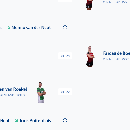
VER AFSTANDSSC
is
Menno van der Neut
Fardau de Boe
23
-
23
VER AFSTANDSSC
en van Roekel
23
-
22
R AFSTANDSSCHOT
 Neut
Joris Buitenhuis