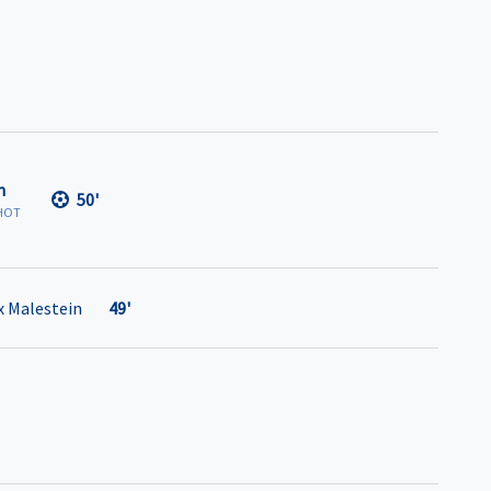
n
50'
HOT
 Malestein
49'