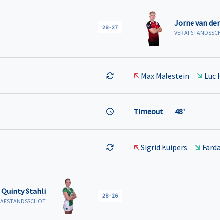
Jorne van der
28
-
27
VER AFSTANDSSC
Max Malestein
Luc 
Timeout
48'
Sigrid Kuipers
Farda
Quinty Stahli
28
-
26
R AFSTANDSSCHOT