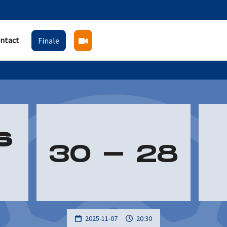
ntact
Finale
S
30
-
28
2025-11-07
20:30