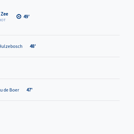
 Zee
49'
HOT
Hulzebosch
48'
u de Boer
47'