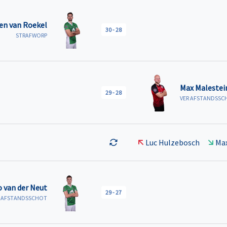
en van Roekel
30
-
28
STRAFWORP
Max Malestei
29
-
28
VER AFSTANDSSC
Luc Hulzebosch
Max
 van der Neut
29
-
27
R AFSTANDSSCHOT