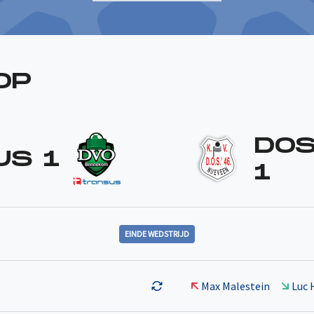
OP
DOS
US 1
1
EINDE WEDSTRIJD
Max Malestein
Luc 