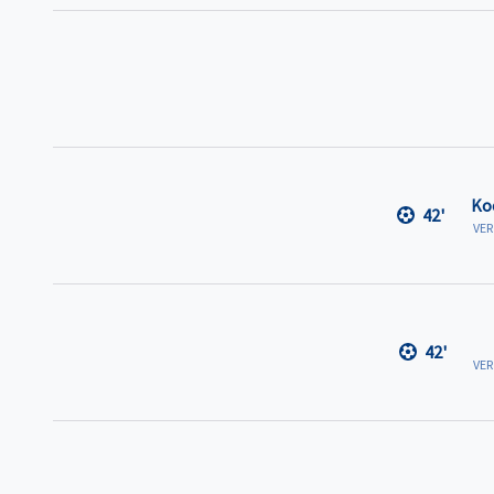
Ko
42'
VE
42'
VE