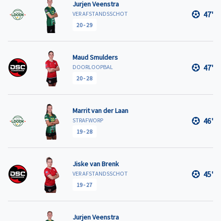
Jurjen Veenstra
47'
VER AFSTANDSSCHOT
20
-
29
Maud Smulders
47'
DOORLOOPBAL
20
-
28
Marrit van der Laan
46'
STRAFWORP
19
-
28
Jiske van Brenk
45'
VER AFSTANDSSCHOT
19
-
27
Jurjen Veenstra