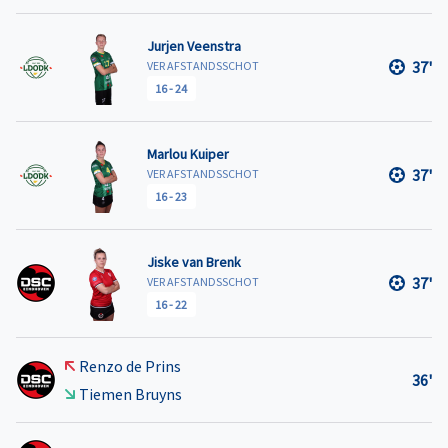
Jurjen Veenstra
37'
VER AFSTANDSSCHOT
16
-
24
Marlou Kuiper
37'
VER AFSTANDSSCHOT
16
-
23
Jiske van Brenk
37'
VER AFSTANDSSCHOT
16
-
22
Renzo de Prins
36'
Tiemen Bruyns