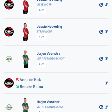
4'
VRIJE WORP
4
-
2
Jessie Heuveling
3'
STRAFWORP
3
-
2
Jurjen Veenstra
3'
VER AFSTANDSSCHOT
2
-
2
Anne de Kok
3'
Renske Relou
Harjan Visscher
2'
VER AFSTANDSSCHOT