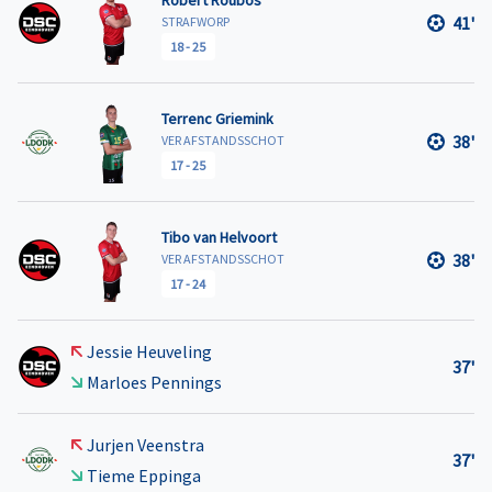
41'
STRAFWORP
18
-
25
Terrenc Griemink
38'
VER AFSTANDSSCHOT
17
-
25
Tibo van Helvoort
38'
VER AFSTANDSSCHOT
17
-
24
Jessie Heuveling
37'
Marloes Pennings
Jurjen Veenstra
37'
Tieme Eppinga