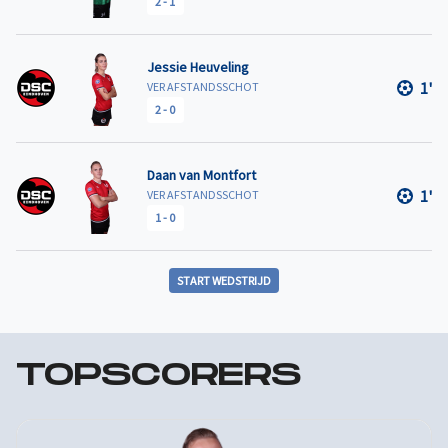
2
-
1
Jessie Heuveling
1'
VER AFSTANDSSCHOT
2
-
0
Daan van Montfort
1'
VER AFSTANDSSCHOT
1
-
0
START WEDSTRIJD
TOPSCORERS