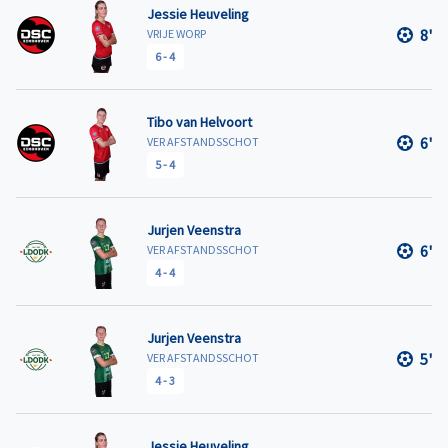
Jessie Heuveling
8'
VRIJE WORP
6
-
4
Tibo van Helvoort
6'
VER AFSTANDSSCHOT
5
-
4
Jurjen Veenstra
6'
VER AFSTANDSSCHOT
4
-
4
Jurjen Veenstra
5'
VER AFSTANDSSCHOT
4
-
3
Jessie Heuveling