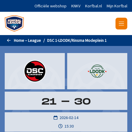
Naar de hoofdinhoud gaan
Officiële webshop
KNKV
Korfbal.nl
Mijn Korfbal
Home – League
DSC 1-LDODK/Rinsma Modeplein 1
21
-
30
2026-02-14
15:30