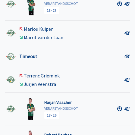
45'
VER AFSTANDSSCHOT
18
-
27
Marlou Kuiper
43'
Marrit van der Laan
Timeout
43'
Terrenc Griemink
41'
Jurjen Veenstra
Harjan Visscher
41'
VER AFSTANDSSCHOT
18
-
26
Robert Roubos