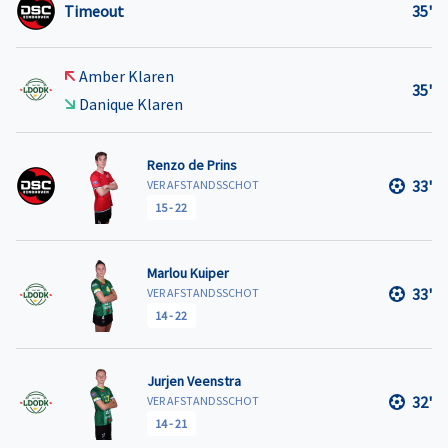
Timeout
35'
Amber Klaren
35'
Danique Klaren
Renzo de Prins
33'
VER AFSTANDSSCHOT
15
-
22
Marlou Kuiper
33'
VER AFSTANDSSCHOT
14
-
22
Jurjen Veenstra
32'
VER AFSTANDSSCHOT
14
-
21