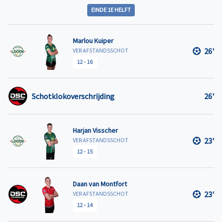
EINDE 1E HELFT
Marlou Kuiper
26'
VER AFSTANDSSCHOT
12
-
16
Schotklokoverschrijding
26'
Harjan Visscher
23'
VER AFSTANDSSCHOT
12
-
15
Daan van Montfort
23'
VER AFSTANDSSCHOT
12
-
14