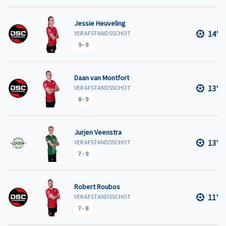
Jessie Heuveling
14'
VER AFSTANDSSCHOT
9
-
9
Daan van Montfort
13'
VER AFSTANDSSCHOT
8
-
9
Jurjen Veenstra
13'
VER AFSTANDSSCHOT
7
-
9
Robert Roubos
11'
VER AFSTANDSSCHOT
7
-
8