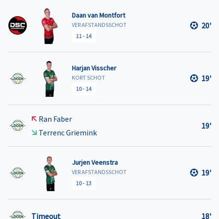
Daan van Montfort
20'
VER AFSTANDSSCHOT
11
-
14
Harjan Visscher
19'
KORT SCHOT
10
-
14
Ran Faber
19'
Terrenc Griemink
Jurjen Veenstra
19'
VER AFSTANDSSCHOT
10
-
13
Timeout
18'