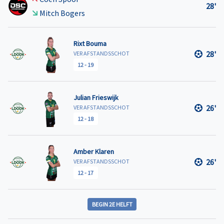
28'
Mitch Bogers
Rixt Bouma
28'
VER AFSTANDSSCHOT
12
-
19
Julian Frieswijk
26'
VER AFSTANDSSCHOT
12
-
18
Amber Klaren
26'
VER AFSTANDSSCHOT
12
-
17
BEGIN 2E HELFT