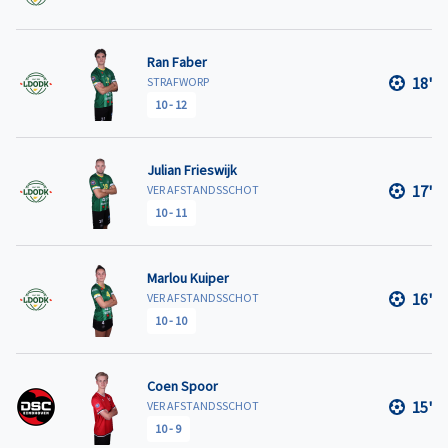
Ran Faber
18'
STRAFWORP
10
-
12
Julian Frieswijk
17'
VER AFSTANDSSCHOT
10
-
11
Marlou Kuiper
16'
VER AFSTANDSSCHOT
10
-
10
Coen Spoor
15'
VER AFSTANDSSCHOT
10
-
9