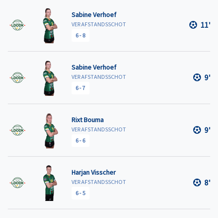
Sabine Verhoef
11'
VER AFSTANDSSCHOT
6
-
8
Sabine Verhoef
9'
VER AFSTANDSSCHOT
6
-
7
Rixt Bouma
9'
VER AFSTANDSSCHOT
6
-
6
Harjan Visscher
8'
VER AFSTANDSSCHOT
6
-
5