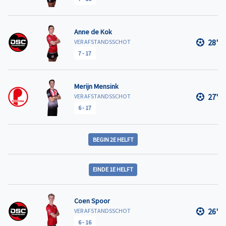
Anne de Kok
28'
VER AFSTANDSSCHOT
7
-
17
Merijn Mensink
27'
VER AFSTANDSSCHOT
6
-
17
BEGIN 2E HELFT
EINDE 1E HELFT
Coen Spoor
26'
VER AFSTANDSSCHOT
6
-
16