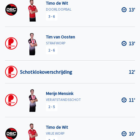
Timo de Wit
13'
DOORLOOPBAL
3
-
6
Tim van Oosten
13'
STRAFWORP
2
-
6
Schotklokoverschrijding
12'
Merijn Mensink
11'
VER AFSTANDSSCHOT
2
-
5
Timo de Wit
10'
VRIJE WORP