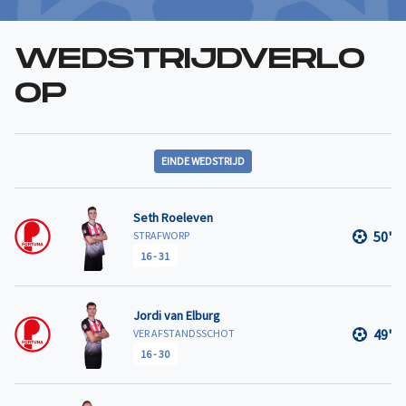
WEDSTRIJDVERLO
OP
EINDE WEDSTRIJD
Seth Roeleven
50'
STRAFWORP
16
-
31
Jordi van Elburg
49'
VER AFSTANDSSCHOT
16
-
30