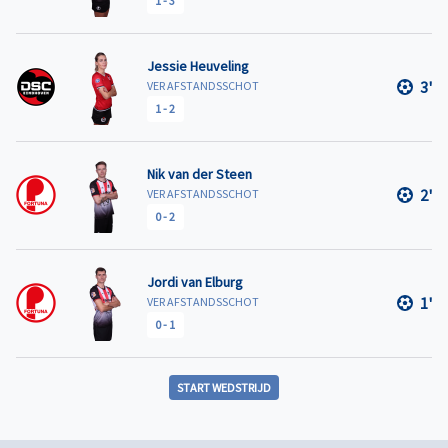
1
-
3
Jessie Heuveling
3'
VER AFSTANDSSCHOT
1
-
2
Nik van der Steen
2'
VER AFSTANDSSCHOT
0
-
2
Jordi van Elburg
1'
VER AFSTANDSSCHOT
0
-
1
START WEDSTRIJD