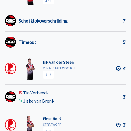
2
-
4
Schotklokoverschrijding
7'
Timeout
5'
Nik van der Steen
4'
VER AFSTANDSSCHOT
1
-
4
Tia Verbeeck
3'
Jiske van Brenk
Fleur Hoek
3'
STRAFWORP