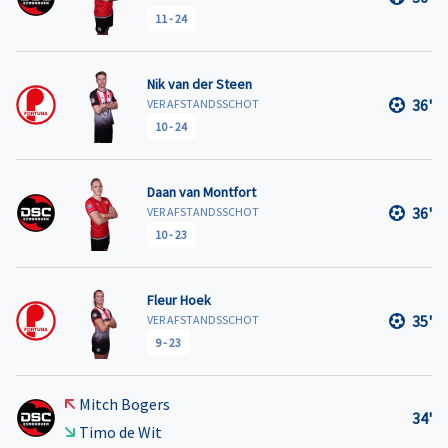
11
-
24
Nik van der Steen
36'
VER AFSTANDSSCHOT
10
-
24
Daan van Montfort
36'
VER AFSTANDSSCHOT
10
-
23
Fleur Hoek
35'
VER AFSTANDSSCHOT
9
-
23
Mitch Bogers
34'
Timo de Wit