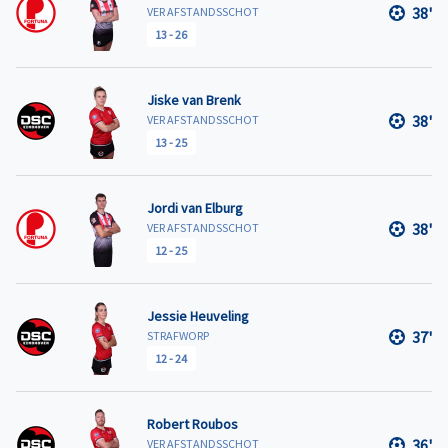
38'
VER AFSTANDSSCHOT
13
-
26
Jiske van Brenk
38'
VER AFSTANDSSCHOT
13
-
25
Jordi van Elburg
38'
VER AFSTANDSSCHOT
12
-
25
Jessie Heuveling
37'
STRAFWORP
12
-
24
Robert Roubos
36'
VER AFSTANDSSCHOT