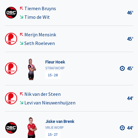
Tiemen Bruyns
46'
Timo de Wit
Merijn Mensink
45'
Seth Roeleven
Fleur Hoek
45'
STRAFWORP
15
-
28
Nik van der Steen
44'
Levi van Nieuwenhuijzen
Jiske van Brenk
44'
VRIJE WORP
15
-
27