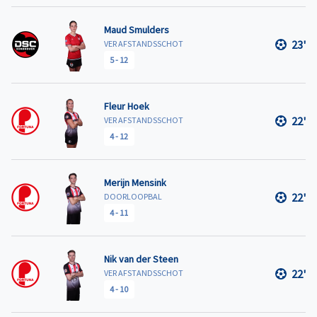
Maud Smulders
23'
VER AFSTANDSSCHOT
5
-
12
Fleur Hoek
22'
VER AFSTANDSSCHOT
4
-
12
Merijn Mensink
22'
DOORLOOPBAL
4
-
11
Nik van der Steen
22'
VER AFSTANDSSCHOT
4
-
10