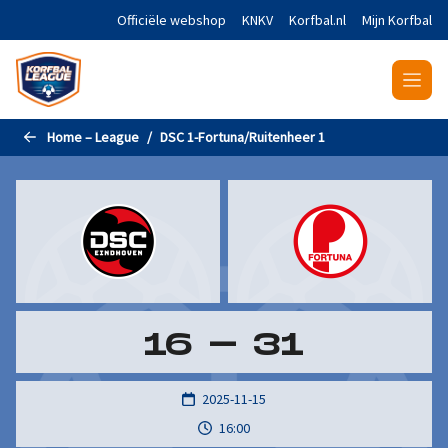
Naar de hoofdinhoud gaan
Officiële webshop
KNKV
Korfbal.nl
Mijn Korfbal
Home – League
DSC 1-Fortuna/Ruitenheer 1
16
-
31
2025-11-15
16:00