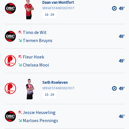
Daan van Montfort
49'
VER AFSTANDSSCHOT
16
-
29
Timo de Wit
49'
Tiemen Bruyns
Fleur Hoek
49'
Chelsea Mooi
Seth Roeleven
49'
VER AFSTANDSSCHOT
15
-
29
Jessie Heuveling
46'
Marloes Pennings