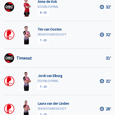
Anne de Kok
32'
DOORLOOPBAL
8
-
20
Tim van Oosten
32'
VER AFSTANDSSCHOT
7
-
20
Timeout
31'
Jordi van Elburg
31'
DOORLOOPBAL
7
-
19
Laura van der Linden
28'
VER AFSTANDSSCHOT
7
-
18