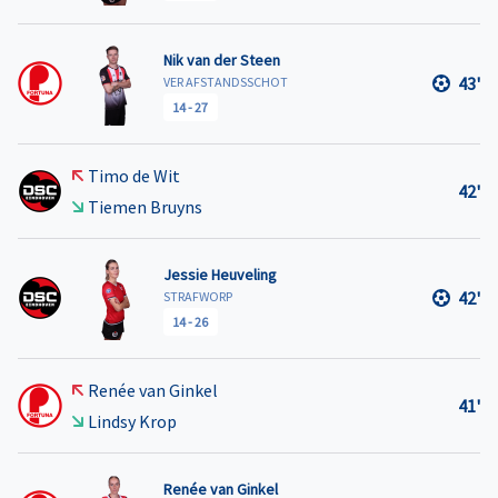
Nik van der Steen
43'
VER AFSTANDSSCHOT
14
-
27
Timo de Wit
42'
Tiemen Bruyns
Jessie Heuveling
42'
STRAFWORP
14
-
26
Renée van Ginkel
41'
Lindsy Krop
Renée van Ginkel