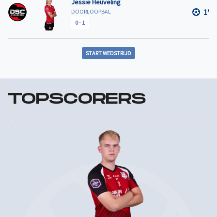
Jessie Heuveling
1'
DOORLOOPBAL
0
-
1
START WEDSTRIJD
TOPSCORERS