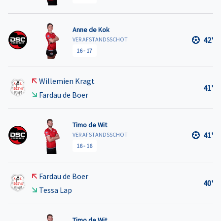
Anne de Kok
42'
VER AFSTANDSSCHOT
16
-
17
Willemien Kragt
41'
Fardau de Boer
Timo de Wit
41'
VER AFSTANDSSCHOT
16
-
16
Fardau de Boer
40'
Tessa Lap
Timo de Wit