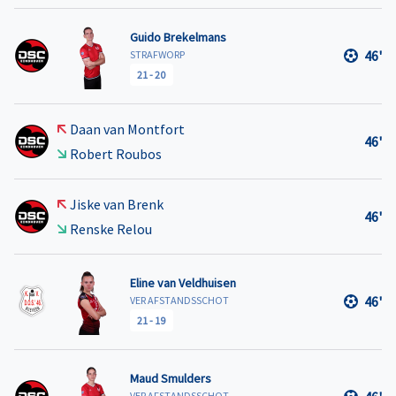
Guido Brekelmans
46'
STRAFWORP
21
-
20
Daan van Montfort
46'
Robert Roubos
Jiske van Brenk
46'
Renske Relou
Eline van Veldhuisen
46'
VER AFSTANDSSCHOT
21
-
19
Maud Smulders
VER AFSTANDSSCHOT