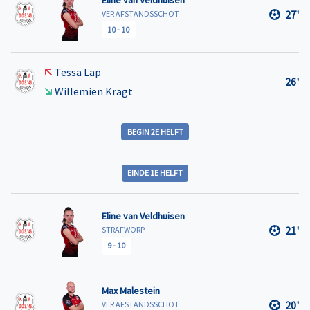
27'
VER AFSTANDSSCHOT
10
-
10
Tessa Lap
26'
Willemien Kragt
BEGIN 2E HELFT
EINDE 1E HELFT
Eline van Veldhuisen
21'
STRAFWORP
9
-
10
Max Malestein
20'
VER AFSTANDSSCHOT