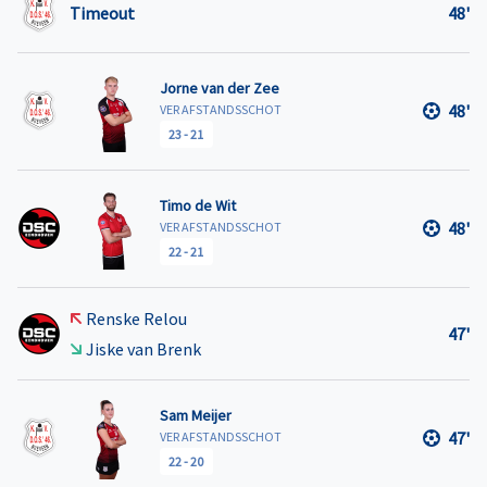
Timeout
48'
Jorne van der Zee
48'
VER AFSTANDSSCHOT
23
-
21
Timo de Wit
48'
VER AFSTANDSSCHOT
22
-
21
Renske Relou
47'
Jiske van Brenk
Sam Meijer
47'
VER AFSTANDSSCHOT
22
-
20