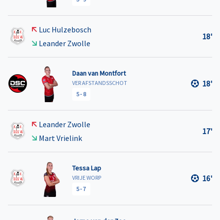
Luc Hulzebosch
18'
Leander Zwolle
Daan van Montfort
18'
VER AFSTANDSSCHOT
5
-
8
Leander Zwolle
17'
Mart Vrielink
Tessa Lap
16'
VRIJE WORP
5
-
7