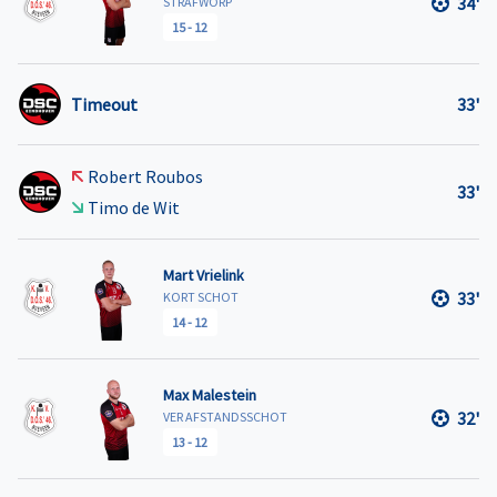
34'
STRAFWORP
15
-
12
Timeout
33'
Robert Roubos
33'
Timo de Wit
Mart Vrielink
33'
KORT SCHOT
14
-
12
Max Malestein
32'
VER AFSTANDSSCHOT
13
-
12