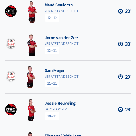
Maud Smulders
32'
VER AFSTANDSSCHOT
12
-
12
Jorne van der Zee
30'
VER AFSTANDSSCHOT
12
-
11
Sam Meijer
29'
VER AFSTANDSSCHOT
11
-
11
Jessie Heuveling
28'
DOORLOOPBAL
10
-
11
Eline van Veldhuisen