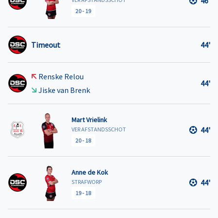
46'
20
-
19
Timeout
44'
Renske Relou
44'
Jiske van Brenk
Mart Vrielink
44'
VER AFSTANDSSCHOT
20
-
18
Anne de Kok
44'
STRAFWORP
19
-
18