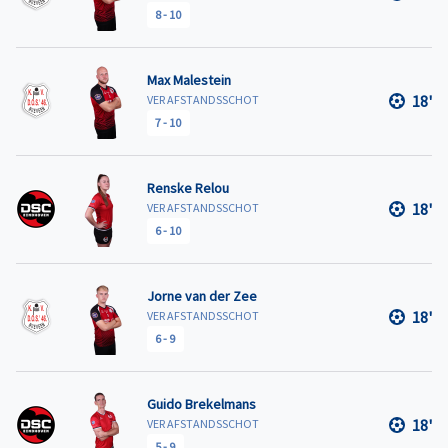
8
-
10
Max Malestein
18'
VER AFSTANDSSCHOT
7
-
10
Renske Relou
18'
VER AFSTANDSSCHOT
6
-
10
Jorne van der Zee
18'
VER AFSTANDSSCHOT
6
-
9
Guido Brekelmans
18'
VER AFSTANDSSCHOT
5
-
9