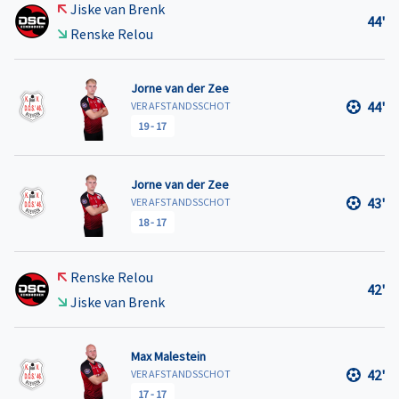
Jiske van Brenk
44'
Renske Relou
Jorne van der Zee
44'
VER AFSTANDSSCHOT
19
-
17
Jorne van der Zee
43'
VER AFSTANDSSCHOT
18
-
17
Renske Relou
42'
Jiske van Brenk
Max Malestein
42'
VER AFSTANDSSCHOT
17
-
17