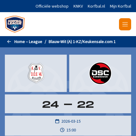
Naar de hoofdinhoud gaan
Officiële webshop
KNKV
Korfbal.nl
Mijn Korfbal
Home – League
Blauw-Wit (A) 1-KZ/Keukensale.com 1
24
-
22
2026-03-15
15:00