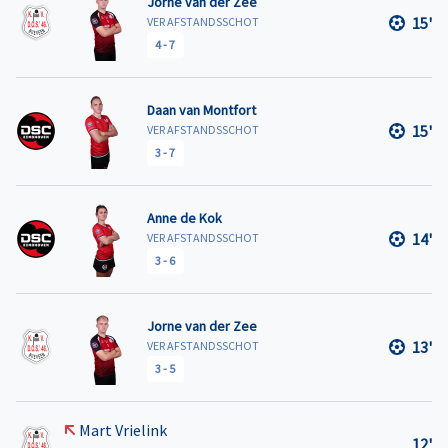
Jorne van der Zee
15'
VER AFSTANDSSCHOT
4
-
7
Daan van Montfort
15'
VER AFSTANDSSCHOT
3
-
7
Anne de Kok
14'
VER AFSTANDSSCHOT
3
-
6
Jorne van der Zee
13'
VER AFSTANDSSCHOT
3
-
5
Mart Vrielink
12'