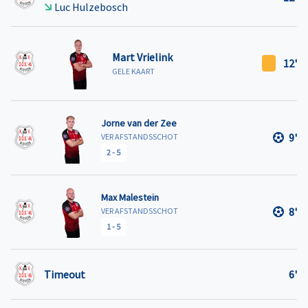
Luc Hulzebosch
Mart Vrielink
12'
GELE KAART
Jorne van der Zee
9'
VER AFSTANDSSCHOT
2
-
5
Max Malestein
8'
VER AFSTANDSSCHOT
1
-
5
Timeout
6'