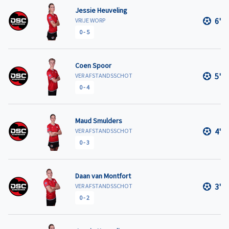
Jessie Heuveling
6'
VRIJE WORP
0
-
5
Coen Spoor
5'
VER AFSTANDSSCHOT
0
-
4
Maud Smulders
4'
VER AFSTANDSSCHOT
0
-
3
Daan van Montfort
3'
VER AFSTANDSSCHOT
0
-
2