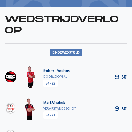
WEDSTRIJDVERLO
OP
EINDE WEDSTRIJD
Robert Roubos
50'
DOORLOOPBAL
24
-
22
Mart Vrielink
50'
VER AFSTANDSSCHOT
24
-
21