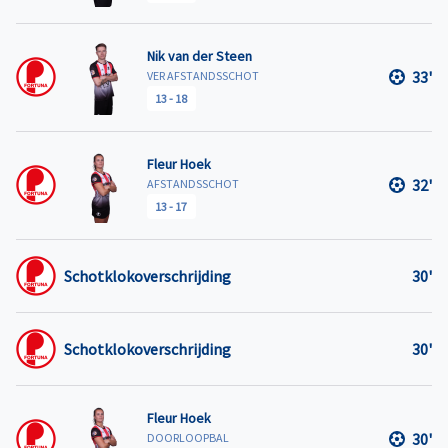
Nik van der Steen
33'
VER AFSTANDSSCHOT
13
-
18
Fleur Hoek
32'
AFSTANDSSCHOT
13
-
17
Schotklokoverschrijding
30'
Schotklokoverschrijding
30'
Fleur Hoek
30'
DOORLOOPBAL