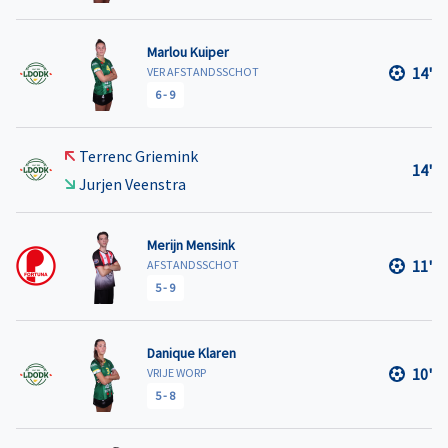
Marlou Kuiper
14'
VER AFSTANDSSCHOT
6
-
9
Terrenc Griemink
14'
Jurjen Veenstra
Merijn Mensink
11'
AFSTANDSSCHOT
5
-
9
Danique Klaren
10'
VRIJE WORP
5
-
8