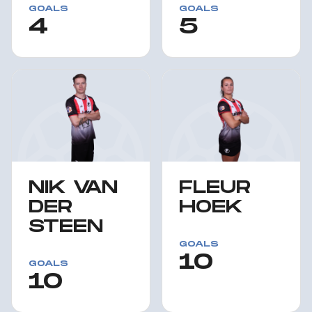
GOALS
GOALS
4
5
NIK VAN
FLEUR
DER
HOEK
STEEN
GOALS
10
GOALS
10