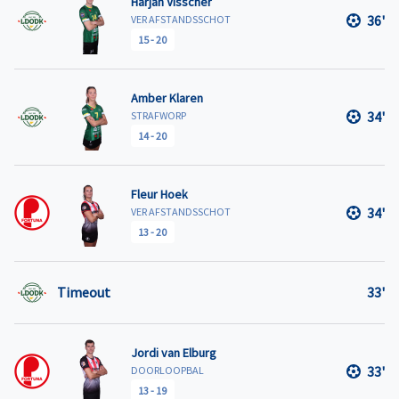
Harjan Visscher
36'
VER AFSTANDSSCHOT
15
-
20
Amber Klaren
34'
STRAFWORP
14
-
20
Fleur Hoek
34'
VER AFSTANDSSCHOT
13
-
20
Timeout
33'
Jordi van Elburg
33'
DOORLOOPBAL
13
-
19