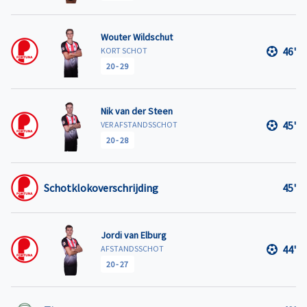
Wouter Wildschut
46'
KORT SCHOT
20
-
29
Nik van der Steen
45'
VER AFSTANDSSCHOT
20
-
28
Schotklokoverschrijding
45'
Jordi van Elburg
44'
AFSTANDSSCHOT
20
-
27