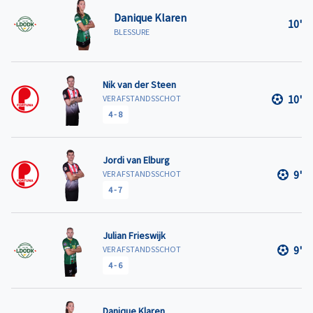
Danique Klaren
10'
BLESSURE
Nik van der Steen
10'
VER AFSTANDSSCHOT
4
-
8
Jordi van Elburg
9'
VER AFSTANDSSCHOT
4
-
7
Julian Frieswijk
9'
VER AFSTANDSSCHOT
4
-
6
Danique Klaren