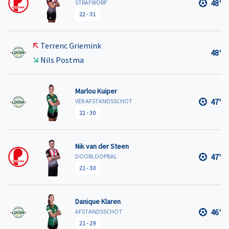
48'
STRAFWORP
22
-
31
Terrenc Griemink
48'
Nils Postma
Marlou Kuiper
47'
VER AFSTANDSSCHOT
22
-
30
Nik van der Steen
47'
DOORLOOPBAL
21
-
30
Danique Klaren
46'
AFSTANDSSCHOT
21
-
29