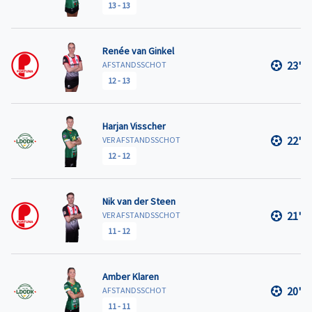
13
-
13
Renée van Ginkel
23'
AFSTANDSSCHOT
12
-
13
Harjan Visscher
22'
VER AFSTANDSSCHOT
12
-
12
Nik van der Steen
21'
VER AFSTANDSSCHOT
11
-
12
Amber Klaren
20'
AFSTANDSSCHOT
11
-
11