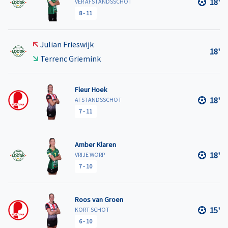
18'
VER AFSTANDSSCHOT
8
-
11
Julian Frieswijk
18'
Terrenc Griemink
Fleur Hoek
18'
AFSTANDSSCHOT
7
-
11
Amber Klaren
18'
VRIJE WORP
7
-
10
Roos van Groen
15'
KORT SCHOT
6
-
10