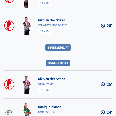
13
-
16
Nik van der Steen
26'
VER AFSTANDSSCHOT
13
-
15
BEGIN 2E HELFT
EINDE 1E HELFT
Nik van der Steen
25'
STRAFWORP
13
-
14
Danique Klaren
24'
KORT SCHOT