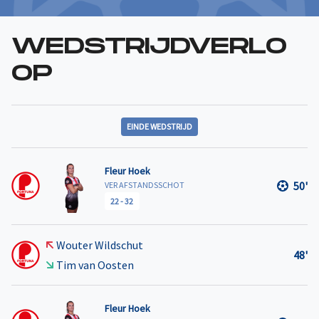
WEDSTRIJDVERLO
OP
EINDE WEDSTRIJD
Fleur Hoek
50'
VER AFSTANDSSCHOT
22
-
32
Wouter Wildschut
48'
Tim van Oosten
Fleur Hoek