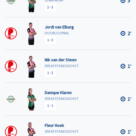
3'
STRAFWORP
2
-
3
Jordi van Elburg
2'
DOORLOOPBAL
1
-
3
Nik van der Steen
1'
VER AFSTANDSSCHOT
1
-
2
Danique Klaren
1'
VER AFSTANDSSCHOT
1
-
1
Fleur Hoek
1'
VER AFSTANDSSCHOT