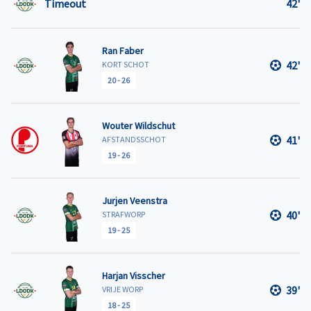
Timeout
42'
Ran Faber
42'
KORT SCHOT
20
-
26
Wouter Wildschut
41'
AFSTANDSSCHOT
19
-
26
Jurjen Veenstra
40'
STRAFWORP
19
-
25
Harjan Visscher
39'
VRIJE WORP
18
-
25