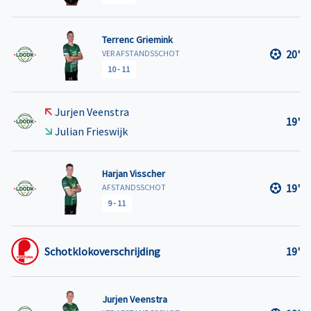
Terrenc Griemink
20'
VER AFSTANDSSCHOT
10
-
11
Jurjen Veenstra
19'
Julian Frieswijk
Harjan Visscher
19'
AFSTANDSSCHOT
9
-
11
Schotklokoverschrijding
19'
Jurjen Veenstra