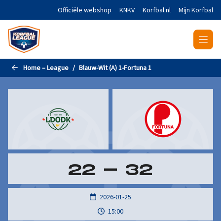
Naar de hoofdinhoud gaan
Officiële webshop
KNKV
Korfbal.nl
Mijn Korfbal
Home – League
Blauw-Wit (A) 1-Fortuna 1
22
-
32
2026-01-25
15:00