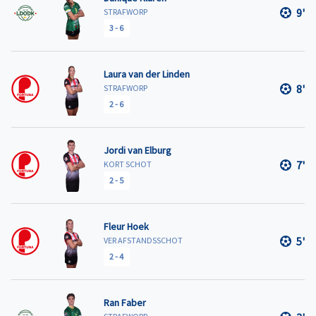
9'
STRAFWORP
3
-
6
Laura van der Linden
8'
STRAFWORP
2
-
6
Jordi van Elburg
7'
KORT SCHOT
2
-
5
Fleur Hoek
5'
VER AFSTANDSSCHOT
2
-
4
Ran Faber