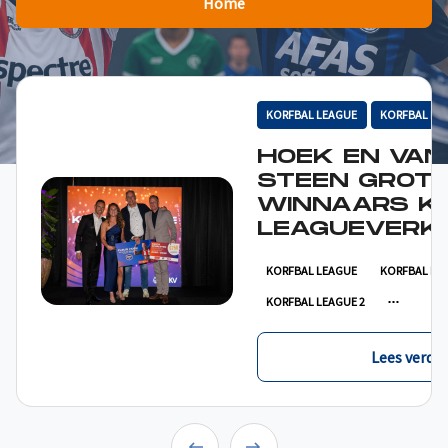
Home
KORFBAL LEAGUE
KORFBAL LE
HOEK EN VAN
STEEN GROT
WINNAARS K
LEAGUEVERKI
KORFBAL LEAGUE
KORFBAL LE
KORFBAL LEAGUE 2
Lees verder