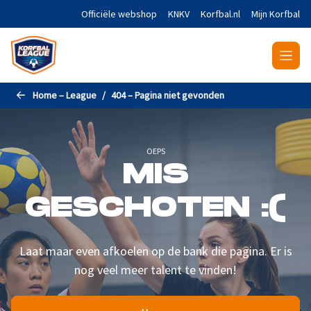
Naar de hoofdinhoud gaan
Officiële webshop
KNKV
Korfbal.nl
Mijn Korfbal
Home – League
404 – Pagina niet gevonden
OEPS
MIS
GESCHOTEN :(
Laat maar even afkoelen op de bank die pagina. Er is
nog veel meer talent te vinden!