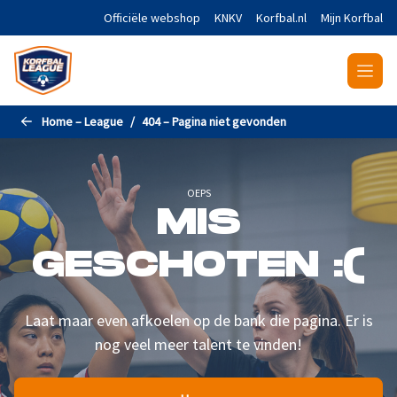
Naar de hoofdinhoud gaan
Officiële webshop
KNKV
Korfbal.nl
Mijn Korfbal
Home – League
404 – Pagina niet gevonden
OEPS
MIS
GESCHOTEN :(
Laat maar even afkoelen op de bank die pagina. Er is
nog veel meer talent te vinden!