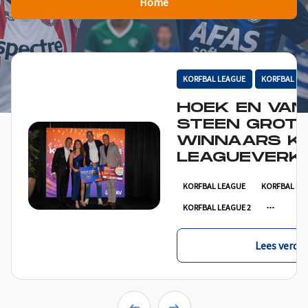
Home
KORFBAL LEAGUE
KORFBAL LE
HOEK EN VAN
STEEN GROT
WINNAARS K
LEAGUEVERKI
KORFBAL LEAGUE
KORFBAL LE
KORFBAL LEAGUE 2
Lees verder