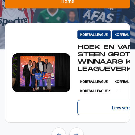
Home
KORFBAL LEAGUE
KORFBAL LE
HOEK EN VAN
STEEN GROT
WINNAARS K
LEAGUEVERKI
KORFBAL LEAGUE
KORFBAL LE
KORFBAL LEAGUE 2
Lees verder