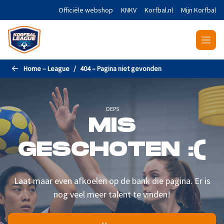
Naar de hoofdinhoud gaan
Officiële webshop
KNKV
Korfbal.nl
Mijn Korfbal
Home – League
404 – Pagina niet gevonden
OEPS
MIS
GESCHOTEN :(
Laat maar even afkoelen op de bank die pagina. Er is
nog veel meer talent te vinden!