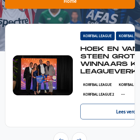
Home
KORFBAL LEAGUE
KORFBAL LE
HOEK EN VAN
STEEN GROT
WINNAARS K
LEAGUEVERKI
KORFBAL LEAGUE
KORFBAL LE
KORFBAL LEAGUE 2
Lees verder