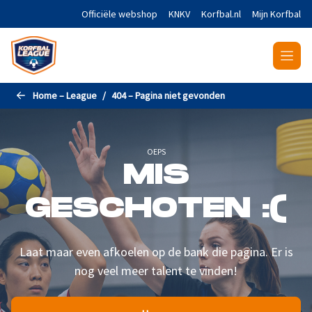
Naar de hoofdinhoud gaan
Officiële webshop
KNKV
Korfbal.nl
Mijn Korfbal
Home – League
404 – Pagina niet gevonden
OEPS
MIS
GESCHOTEN :(
Laat maar even afkoelen op de bank die pagina. Er is
nog veel meer talent te vinden!