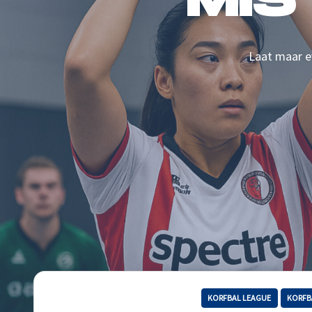
MIS
Laat maar ev
KORFBAL LEAGUE
KORFB