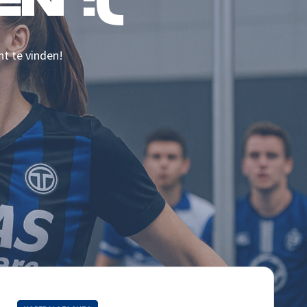
N :(
nt te vinden!