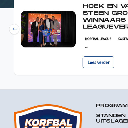
HOEK EN V
STEEN GRO
WINNAARS
LEAGUEVER
Previous
KORFBAL LEAGUE
KORFB
Lees verder
PROGRA
STANDEN
UITSLAGE