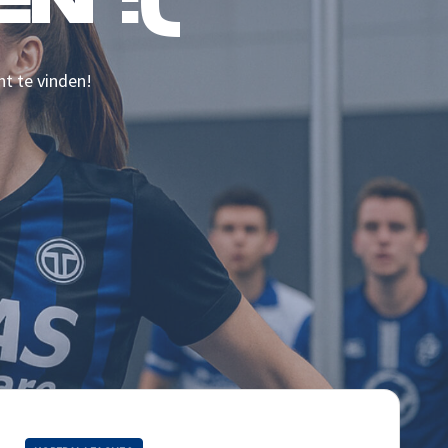
N :(
nt te vinden!