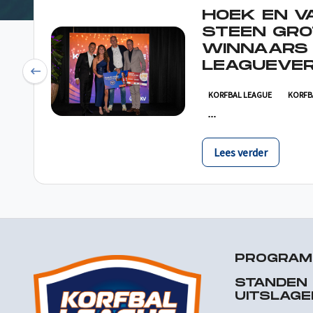
HOEK EN V
STEEN GRO
WINNAARS
LEAGUEVER
Previous
KORFBAL LEAGUE
KORFB
Lees verder
PROGRA
STANDEN
UITSLAGE