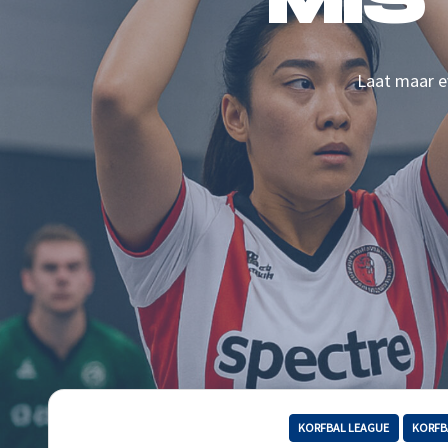
MIS
Laat maar ev
KORFBAL LEAGUE
KORFB