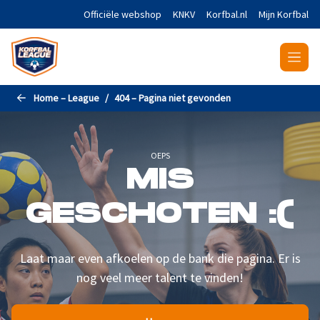
Naar de hoofdinhoud gaan
Officiële webshop
KNKV
Korfbal.nl
Mijn Korfbal
Home – League
404 – Pagina niet gevonden
OEPS
MIS
GESCHOTEN :(
Laat maar even afkoelen op de bank die pagina. Er is
nog veel meer talent te vinden!