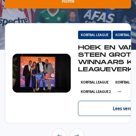
Home
KORFBAL LEAGUE
KORFBAL LE
HOEK EN VAN
STEEN GROT
WINNAARS K
LEAGUEVERKI
KORFBAL LEAGUE
KORFBAL LE
KORFBAL LEAGUE 2
Lees verder