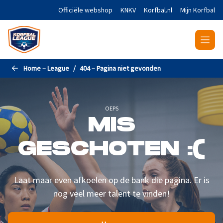
Naar de hoofdinhoud gaan
Officiële webshop
KNKV
Korfbal.nl
Mijn Korfbal
Home – League
404 – Pagina niet gevonden
OEPS
MIS
GESCHOTEN :(
Laat maar even afkoelen op de bank die pagina. Er is
nog veel meer talent te vinden!