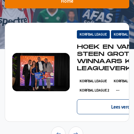
Home
KORFBAL LEAGUE
KORFBAL LE
HOEK EN VAN
STEEN GROT
WINNAARS K
LEAGUEVERKI
KORFBAL LEAGUE
KORFBAL LE
KORFBAL LEAGUE 2
Lees verder