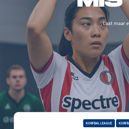
MIS
Laat maar ev
KORFBAL LEAGUE
KORFB