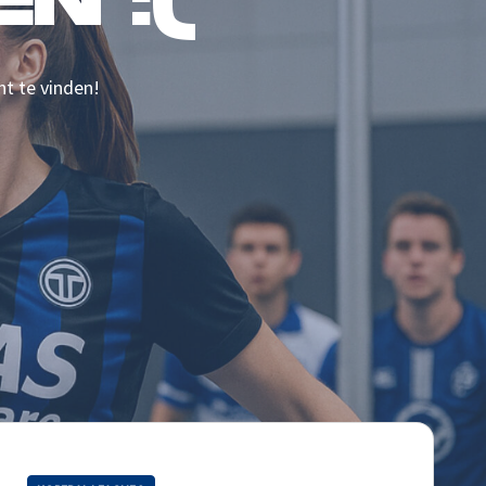
N :(
nt te vinden!