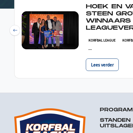
HOEK EN V
STEEN GRO
WINNAARS
LEAGUEVER
Previous
KORFBAL LEAGUE
KORFB
Lees verder
PROGRA
STANDEN
UITSLAGE