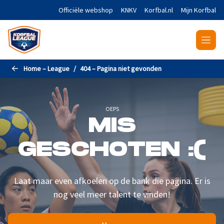
Naar de hoofdinhoud gaan
Officiële webshop
KNKV
Korfbal.nl
Mijn Korfbal
Home – League
404 – Pagina niet gevonden
OEPS
MIS
GESCHOTEN :(
Laat maar even afkoelen op de bank die pagina. Er is
nog veel meer talent te vinden!