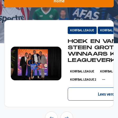
Home
KORFBAL LEAGUE
KORFBAL LE
HOEK EN VAN
STEEN GROT
WINNAARS K
LEAGUEVERKI
KORFBAL LEAGUE
KORFBAL LE
KORFBAL LEAGUE 2
Lees verder