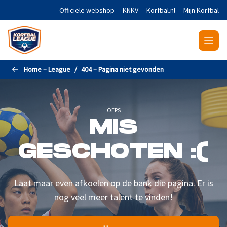
Naar de hoofdinhoud gaan
Officiële webshop
KNKV
Korfbal.nl
Mijn Korfbal
Home – League
404 – Pagina niet gevonden
OEPS
MIS
GESCHOTEN :(
Laat maar even afkoelen op de bank die pagina. Er is
nog veel meer talent te vinden!