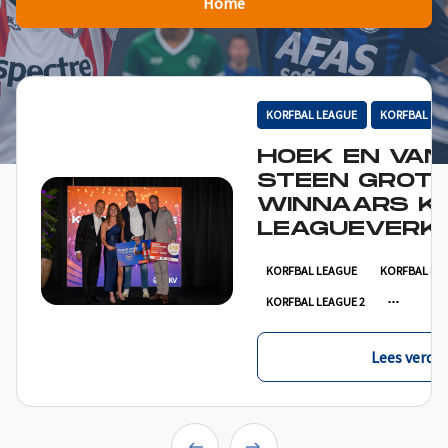
Home
KORFBAL LEAGUE
KORFBAL LE
HOEK EN VAN
STEEN GROT
WINNAARS K
LEAGUEVERKI
KORFBAL LEAGUE
KORFBAL LE
KORFBAL LEAGUE 2
Lees verder