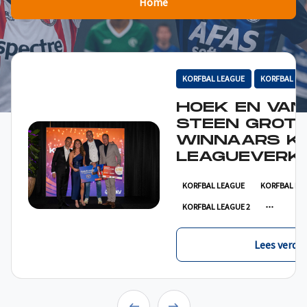
Home
KORFBAL LEAGUE
KORFBAL LE
HOEK EN VAN
STEEN GROT
WINNAARS K
LEAGUEVERKI
KORFBAL LEAGUE
KORFBAL LE
KORFBAL LEAGUE 2
Lees verder