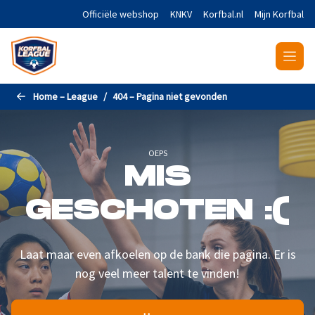
Naar de hoofdinhoud gaan
Officiële webshop
KNKV
Korfbal.nl
Mijn Korfbal
Home – League
404 – Pagina niet gevonden
OEPS
MIS
GESCHOTEN :(
Laat maar even afkoelen op de bank die pagina. Er is
nog veel meer talent te vinden!