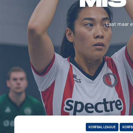
MIS
Laat maar ev
KORFBAL LEAGUE
KORFB