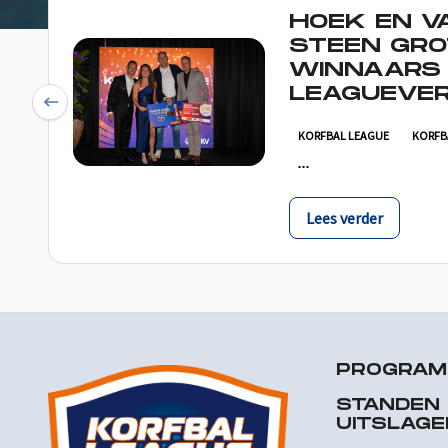
HOEK EN V
STEEN GRO
WINNAARS
LEAGUEVER
Previous
KORFBAL LEAGUE
KORFB
Lees verder
PROGRA
STANDEN
UITSLAGE