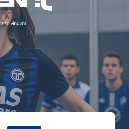
N :(
nt te vinden!