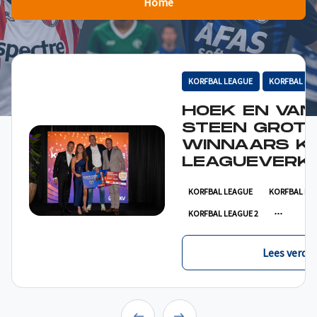
Home
KORFBAL LEAGUE
KORFBAL LE
HOEK EN VAN
STEEN GROT
WINNAARS K
LEAGUEVERKI
KORFBAL LEAGUE
KORFBAL LE
KORFBAL LEAGUE 2
Lees verder