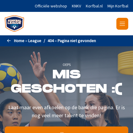
Naar de hoofdinhoud gaan
Officiële webshop
KNKV
Korfbal.nl
Mijn Korfbal
Home – League
404 – Pagina niet gevonden
OEPS
MIS
GESCHOTEN :(
Laat maar even afkoelen op de bank die pagina. Er is
nog veel meer talent te vinden!