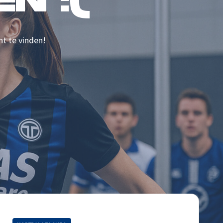
N :(
nt te vinden!