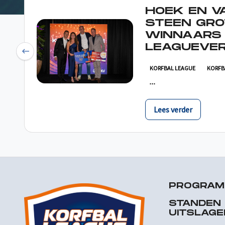
HOEK EN V
STEEN GRO
WINNAARS
LEAGUEVER
Previous
KORFBAL LEAGUE
KORFB
Lees verder
PROGRA
STANDEN
UITSLAGE