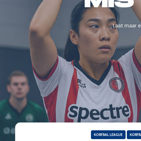
MIS
Laat maar ev
KORFBAL LEAGUE
KORFB