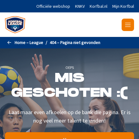
Naar de hoofdinhoud gaan
Officiële webshop
KNKV
Korfbal.nl
Mijn Korfbal
Home – League
404 – Pagina niet gevonden
OEPS
MIS
GESCHOTEN :(
Laat maar even afkoelen op de bank die pagina. Er is
nog veel meer talent te vinden!