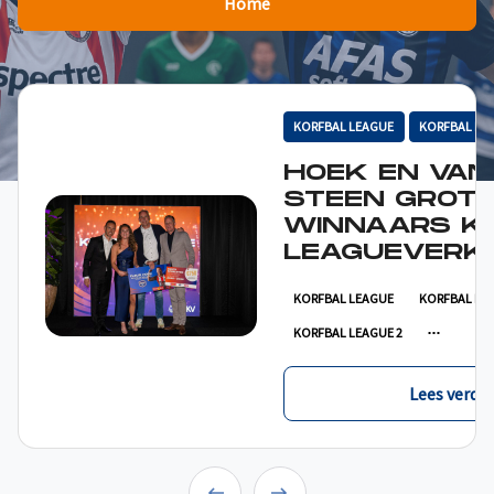
Home
KORFBAL LEAGUE
KORFBAL LE
HOEK EN VAN
STEEN GROT
WINNAARS K
LEAGUEVERKI
KORFBAL LEAGUE
KORFBAL LE
KORFBAL LEAGUE 2
Lees verder