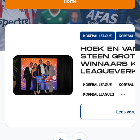
Home
KORFBAL LEAGUE
KORFBAL LE
HOEK EN VAN
STEEN GROT
WINNAARS K
LEAGUEVERKI
KORFBAL LEAGUE
KORFBAL LE
KORFBAL LEAGUE 2
Lees verder