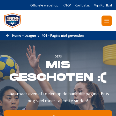
Naar de hoofdinhoud gaan
Officiële webshop
KNKV
Korfbal.nl
Mijn Korfbal
Home – League
404 – Pagina niet gevonden
OEPS
MIS
GESCHOTEN :(
Laat maar even afkoelen op de bank die pagina. Er is
nog veel meer talent te vinden!