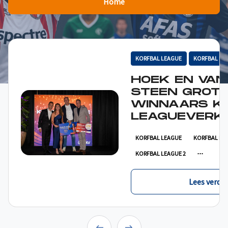
Home
KORFBAL LEAGUE
KORFBAL LE
HOEK EN VAN
STEEN GROT
WINNAARS K
LEAGUEVERKI
KORFBAL LEAGUE
KORFBAL LE
KORFBAL LEAGUE 2
Lees verder