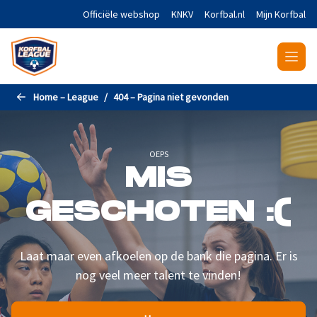
Naar de hoofdinhoud gaan
Officiële webshop
KNKV
Korfbal.nl
Mijn Korfbal
Home – League
404 – Pagina niet gevonden
OEPS
MIS
GESCHOTEN :(
Laat maar even afkoelen op de bank die pagina. Er is
nog veel meer talent te vinden!