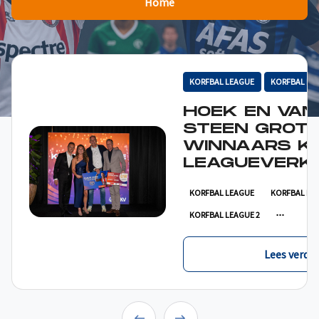
Home
KORFBAL LEAGUE
KORFBAL LE
HOEK EN VAN
STEEN GROT
WINNAARS K
LEAGUEVERKI
KORFBAL LEAGUE
KORFBAL LE
KORFBAL LEAGUE 2
Lees verder