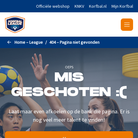
Naar de hoofdinhoud gaan
Officiële webshop
KNKV
Korfbal.nl
Mijn Korfbal
Home – League
404 – Pagina niet gevonden
OEPS
MIS
GESCHOTEN :(
Laat maar even afkoelen op de bank die pagina. Er is
nog veel meer talent te vinden!