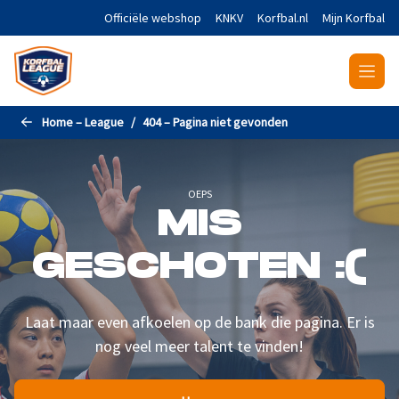
Naar de hoofdinhoud gaan
Officiële webshop
KNKV
Korfbal.nl
Mijn Korfbal
Home – League
404 – Pagina niet gevonden
OEPS
MIS
GESCHOTEN :(
Laat maar even afkoelen op de bank die pagina. Er is
nog veel meer talent te vinden!