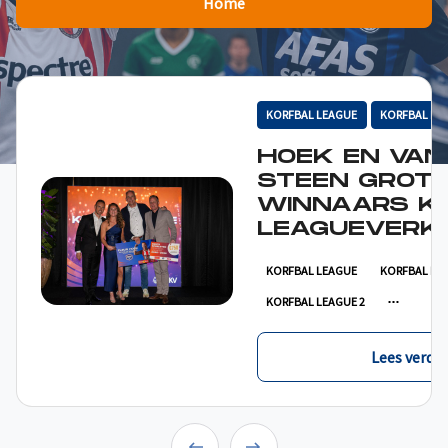
Home
KORFBAL LEAGUE
KORFBAL LE
HOEK EN VAN
STEEN GROT
WINNAARS K
LEAGUEVERKI
KORFBAL LEAGUE
KORFBAL LE
KORFBAL LEAGUE 2
Lees verder