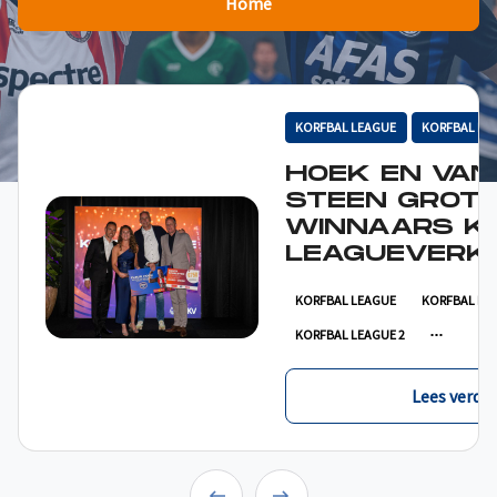
Home
KORFBAL LEAGUE
KORFBAL LE
HOEK EN VAN
STEEN GROT
WINNAARS K
LEAGUEVERKI
KORFBAL LEAGUE
KORFBAL LE
KORFBAL LEAGUE 2
Lees verder