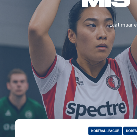
MIS
Laat maar ev
KORFBAL LEAGUE
KORFB