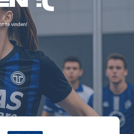
N :(
nt te vinden!