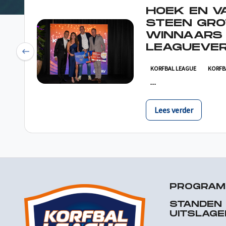
HOEK EN V
STEEN GRO
WINNAARS
LEAGUEVER
Previous
KORFBAL LEAGUE
KORFB
Lees verder
PROGRA
STANDEN
UITSLAGE