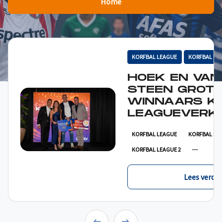
Home
KORFBAL LEAGUE
KORFBAL LE
HOEK EN VAN
STEEN GROT
WINNAARS K
LEAGUEVERKI
KORFBAL LEAGUE
KORFBAL LE
KORFBAL LEAGUE 2
Lees verder