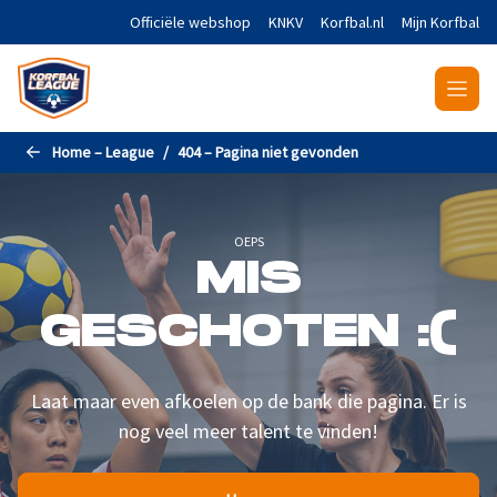
Naar de hoofdinhoud gaan
Officiële webshop
KNKV
Korfbal.nl
Mijn Korfbal
Home – League
404 – Pagina niet gevonden
OEPS
MIS
GESCHOTEN :(
Laat maar even afkoelen op de bank die pagina. Er is
nog veel meer talent te vinden!