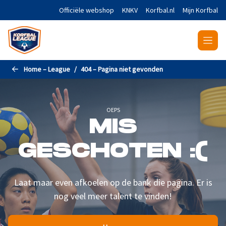
Naar de hoofdinhoud gaan
Officiële webshop
KNKV
Korfbal.nl
Mijn Korfbal
Home – League
404 – Pagina niet gevonden
OEPS
MIS
GESCHOTEN :(
Laat maar even afkoelen op de bank die pagina. Er is
nog veel meer talent te vinden!