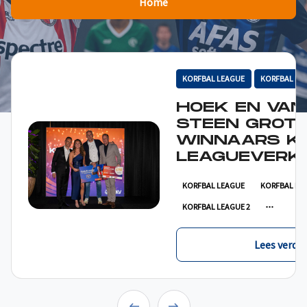
Home
KORFBAL LEAGUE
KORFBAL LE
HOEK EN VAN
STEEN GROT
WINNAARS K
LEAGUEVERKI
KORFBAL LEAGUE
KORFBAL LE
KORFBAL LEAGUE 2
Lees verder