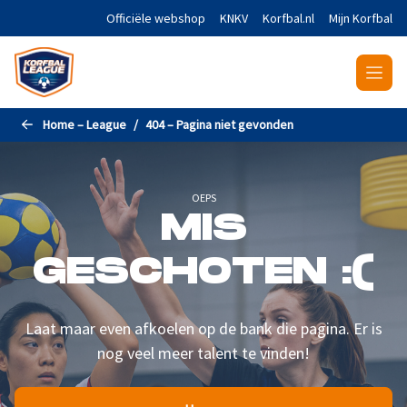
Naar de hoofdinhoud gaan
Officiële webshop
KNKV
Korfbal.nl
Mijn Korfbal
Home – League
404 – Pagina niet gevonden
OEPS
MIS
GESCHOTEN :(
Laat maar even afkoelen op de bank die pagina. Er is
nog veel meer talent te vinden!