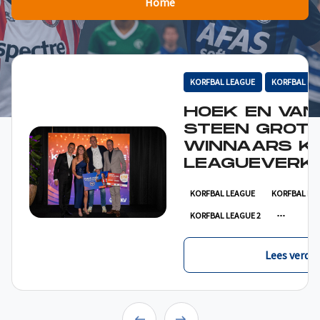
Home
KORFBAL LEAGUE
KORFBAL LE
HOEK EN VAN
STEEN GROT
WINNAARS K
LEAGUEVERKI
KORFBAL LEAGUE
KORFBAL LE
KORFBAL LEAGUE 2
Lees verder