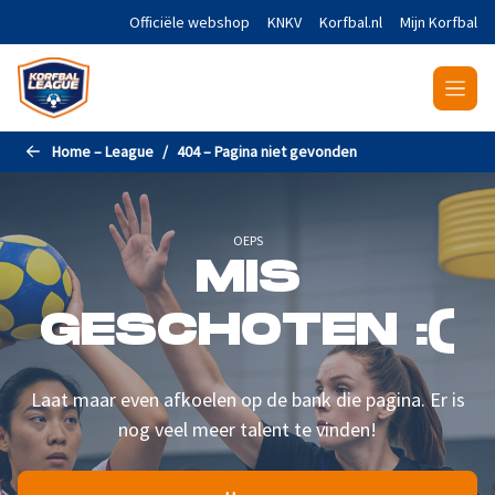
Naar de hoofdinhoud gaan
Officiële webshop
KNKV
Korfbal.nl
Mijn Korfbal
Home – League
404 – Pagina niet gevonden
OEPS
MIS
GESCHOTEN :(
Laat maar even afkoelen op de bank die pagina. Er is
nog veel meer talent te vinden!