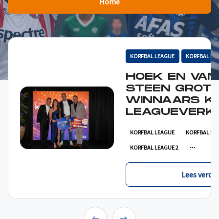
Home
KORFBAL LEAGUE
KORFBAL LE
HOEK EN VAN
STEEN GROT
WINNAARS K
LEAGUEVERKI
KORFBAL LEAGUE
KORFBAL LE
KORFBAL LEAGUE 2
Lees verder