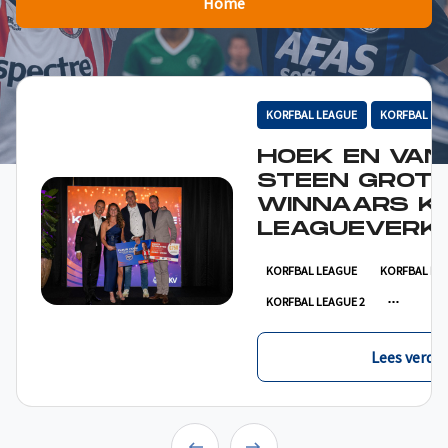
Home
KORFBAL LEAGUE
KORFBAL LE
HOEK EN VAN
STEEN GROT
WINNAARS K
LEAGUEVERKI
KORFBAL LEAGUE
KORFBAL LE
KORFBAL LEAGUE 2
Lees verder