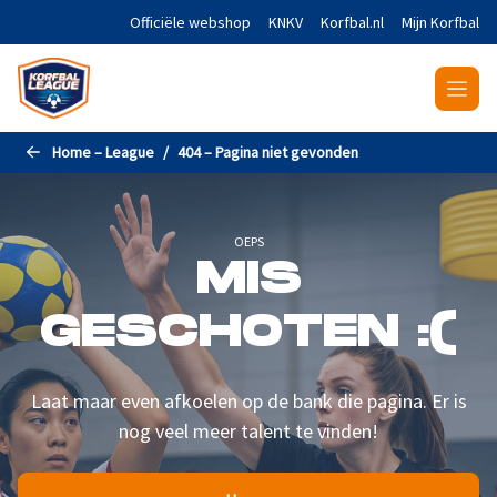
Naar de hoofdinhoud gaan
Officiële webshop
KNKV
Korfbal.nl
Mijn Korfbal
Home – League
404 – Pagina niet gevonden
OEPS
MIS
GESCHOTEN :(
Laat maar even afkoelen op de bank die pagina. Er is
nog veel meer talent te vinden!