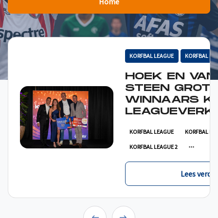
Home
KORFBAL LEAGUE
KORFBAL LE
HOEK EN VAN
STEEN GROT
WINNAARS K
LEAGUEVERKI
KORFBAL LEAGUE
KORFBAL LE
KORFBAL LEAGUE 2
Lees verder