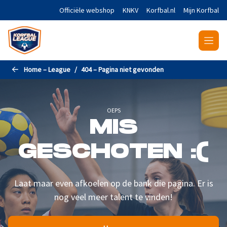
Naar de hoofdinhoud gaan
Officiële webshop
KNKV
Korfbal.nl
Mijn Korfbal
Home – League
404 – Pagina niet gevonden
OEPS
MIS
GESCHOTEN :(
Laat maar even afkoelen op de bank die pagina. Er is
nog veel meer talent te vinden!