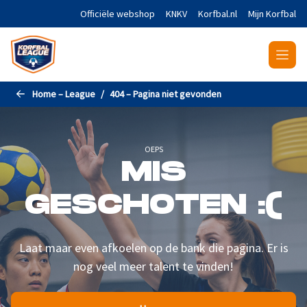
Naar de hoofdinhoud gaan
Officiële webshop
KNKV
Korfbal.nl
Mijn Korfbal
Home – League
404 – Pagina niet gevonden
OEPS
MIS
GESCHOTEN :(
Laat maar even afkoelen op de bank die pagina. Er is
nog veel meer talent te vinden!