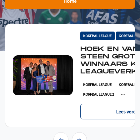
Home
KORFBAL LEAGUE
KORFBAL LE
HOEK EN VAN
STEEN GROT
WINNAARS K
LEAGUEVERKI
KORFBAL LEAGUE
KORFBAL LE
KORFBAL LEAGUE 2
Lees verder