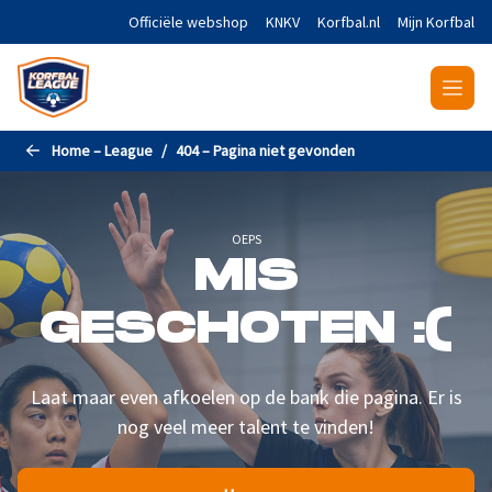
Naar de hoofdinhoud gaan
Officiële webshop
KNKV
Korfbal.nl
Mijn Korfbal
Home – League
404 – Pagina niet gevonden
OEPS
MIS
GESCHOTEN :(
Laat maar even afkoelen op de bank die pagina. Er is
nog veel meer talent te vinden!