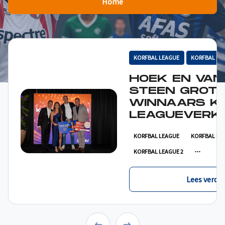
Home
KORFBAL LEAGUE
KORFBAL LE
HOEK EN VAN
STEEN GROT
WINNAARS K
LEAGUEVERKI
KORFBAL LEAGUE
KORFBAL LE
KORFBAL LEAGUE 2
Lees verder