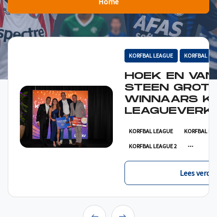
Home
KORFBAL LEAGUE
KORFBAL LE
HOEK EN VAN
STEEN GROT
WINNAARS K
LEAGUEVERKI
KORFBAL LEAGUE
KORFBAL LE
KORFBAL LEAGUE 2
Lees verder