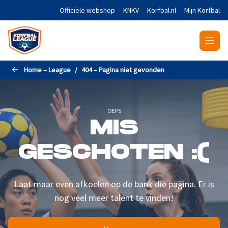
Naar de hoofdinhoud gaan
Officiële webshop
KNKV
Korfbal.nl
Mijn Korfbal
Home – League
404 – Pagina niet gevonden
OEPS
MIS
GESCHOTEN :(
Laat maar even afkoelen op de bank die pagina. Er is
nog veel meer talent te vinden!