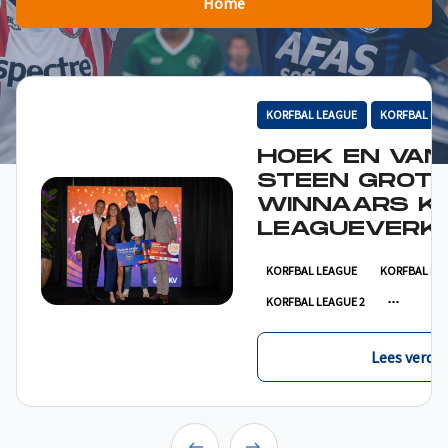
Home
KORFBAL LEAGUE
KORFBAL LE
HOEK EN VAN
STEEN GROT
WINNAARS K
LEAGUEVERKI
KORFBAL LEAGUE
KORFBAL LE
KORFBAL LEAGUE 2
Lees verder