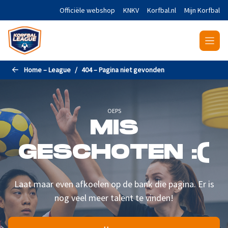
Naar de hoofdinhoud gaan
Officiële webshop
KNKV
Korfbal.nl
Mijn Korfbal
Home – League
404 – Pagina niet gevonden
OEPS
MIS
GESCHOTEN :(
Laat maar even afkoelen op de bank die pagina. Er is
nog veel meer talent te vinden!