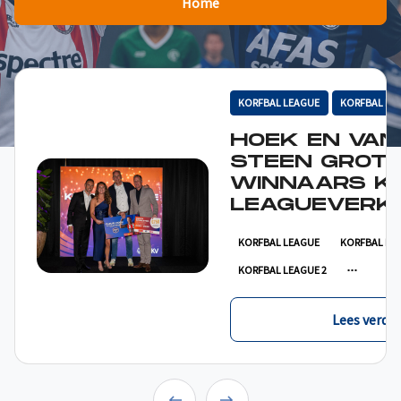
Home
KORFBAL LEAGUE
KORFBAL LE
HOEK EN VAN
STEEN GROT
WINNAARS K
LEAGUEVERKI
KORFBAL LEAGUE
KORFBAL LE
KORFBAL LEAGUE 2
Lees verder