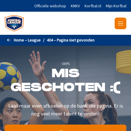
Naar de hoofdinhoud gaan
Officiële webshop
KNKV
Korfbal.nl
Mijn Korfbal
Home – League
404 – Pagina niet gevonden
OEPS
MIS
GESCHOTEN :(
Laat maar even afkoelen op de bank die pagina. Er is
nog veel meer talent te vinden!