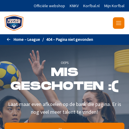
Naar de hoofdinhoud gaan
Officiële webshop
KNKV
Korfbal.nl
Mijn Korfbal
Home – League
404 – Pagina niet gevonden
OEPS
MIS
GESCHOTEN :(
Laat maar even afkoelen op de bank die pagina. Er is
nog veel meer talent te vinden!