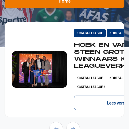
Home
KORFBAL LEAGUE
KORFBAL LE
HOEK EN VAN
STEEN GROT
WINNAARS K
LEAGUEVERKI
KORFBAL LEAGUE
KORFBAL LE
KORFBAL LEAGUE 2
Lees verder