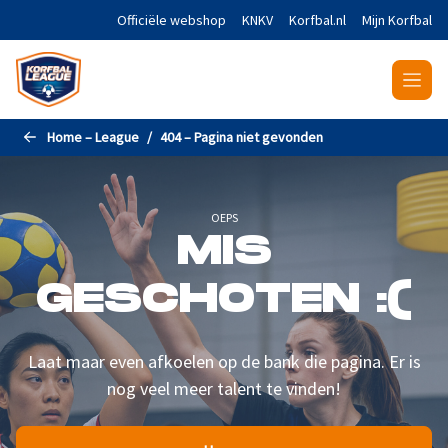
Naar de hoofdinhoud gaan
Officiële webshop
KNKV
Korfbal.nl
Mijn Korfbal
Home – League
404 – Pagina niet gevonden
OEPS
MIS
GESCHOTEN :(
Laat maar even afkoelen op de bank die pagina. Er is
nog veel meer talent te vinden!