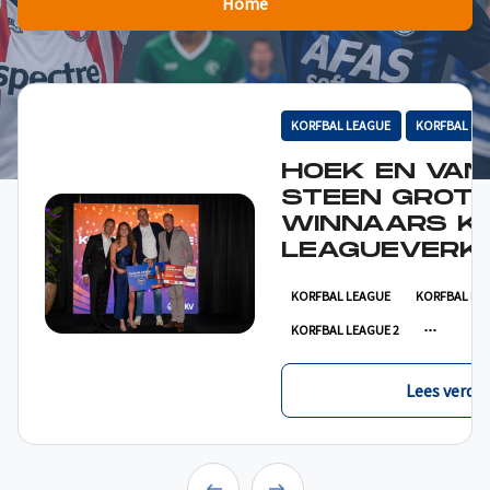
Home
KORFBAL LEAGUE
KORFBAL LE
HOEK EN VAN
STEEN GROT
WINNAARS K
LEAGUEVERKI
KORFBAL LEAGUE
KORFBAL LE
KORFBAL LEAGUE 2
Lees verder