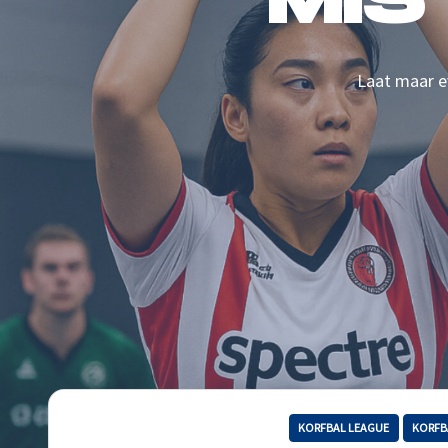
MIS
Laat maar ev
KORFBAL LEAGUE
KORFB