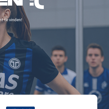
N :(
nt te vinden!