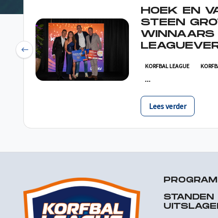
HOEK EN V
STEEN GRO
WINNAARS
LEAGUEVER
Previous
KORFBAL LEAGUE
KORFB
Lees verder
PROGRA
STANDEN
UITSLAGE