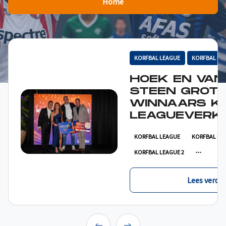
Home
KORFBAL LEAGUE
KORFBAL LE
HOEK EN VAN
STEEN GROT
WINNAARS K
LEAGUEVERKI
KORFBAL LEAGUE
KORFBAL LE
KORFBAL LEAGUE 2
Lees verder