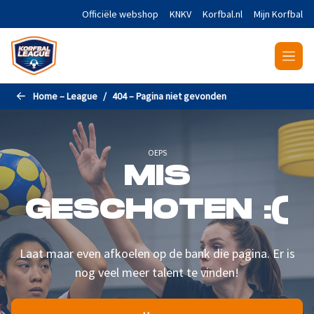
Naar de hoofdinhoud gaan
Officiële webshop
KNKV
Korfbal.nl
Mijn Korfbal
Home – League
404 – Pagina niet gevonden
OEPS
MIS
GESCHOTEN :(
Laat maar even afkoelen op de bank die pagina. Er is
nog veel meer talent te vinden!