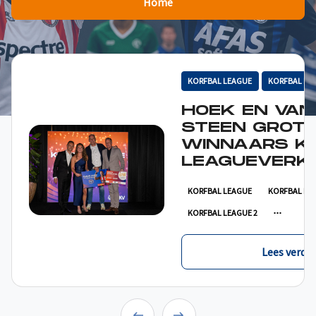
Home
KORFBAL LEAGUE
KORFBAL LE
HOEK EN VAN
STEEN GROT
WINNAARS K
LEAGUEVERKI
KORFBAL LEAGUE
KORFBAL LE
KORFBAL LEAGUE 2
Lees verder