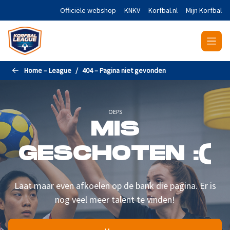
Naar de hoofdinhoud gaan
Officiële webshop
KNKV
Korfbal.nl
Mijn Korfbal
Home – League
404 – Pagina niet gevonden
OEPS
MIS
GESCHOTEN :(
Laat maar even afkoelen op de bank die pagina. Er is
nog veel meer talent te vinden!