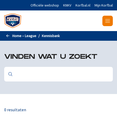
Naar de hoofdinhoud gaan
Officiële webshop
KNKV
Korfbal.nl
Mijn Korfbal
Home – League
Kennisbank
VINDEN WAT U ZOEKT
0 resultaten