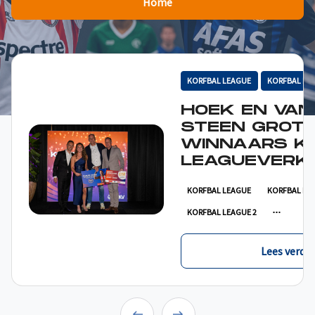
Home
KORFBAL LEAGUE
KORFBAL LE
HOEK EN VAN
STEEN GROT
WINNAARS K
LEAGUEVERKI
KORFBAL LEAGUE
KORFBAL LE
KORFBAL LEAGUE 2
Lees verder