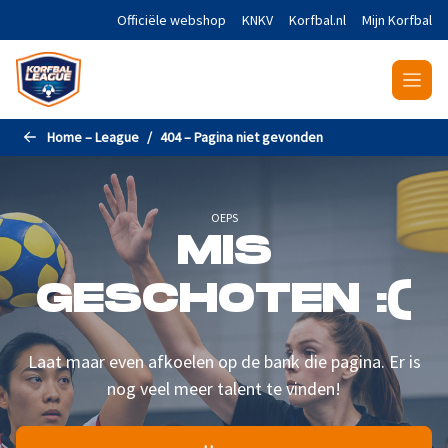
Naar de hoofdinhoud gaan
Officiële webshop
KNKV
Korfbal.nl
Mijn Korfbal
Home – League
404 – Pagina niet gevonden
OEPS
MIS
GESCHOTEN :(
Laat maar even afkoelen op de bank die pagina. Er is
nog veel meer talent te vinden!