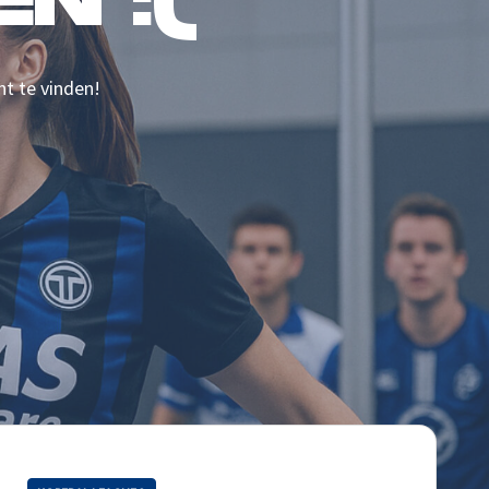
N :(
nt te vinden!