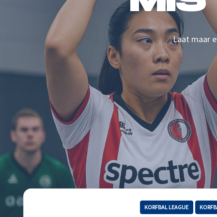
MIS
Laat maar ev
KORFBAL LEAGUE
KORFB