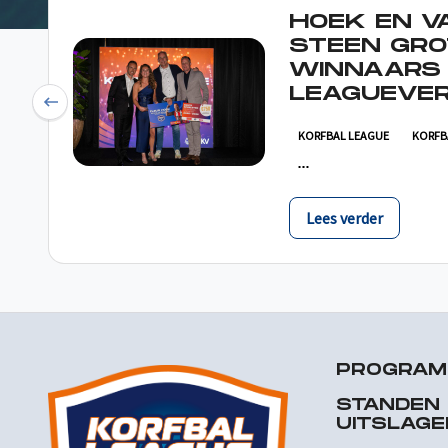
HOEK EN V
STEEN GRO
WINNAARS
LEAGUEVER
Previous
KORFBAL LEAGUE
KORFB
Lees verder
PROGRA
STANDEN
UITSLAGE