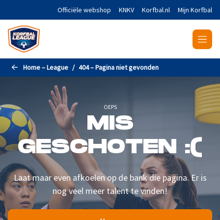
Naar de hoofdinhoud gaan
Officiële webshop
KNKV
Korfbal.nl
Mijn Korfbal
Home – League
404 – Pagina niet gevonden
OEPS
MIS
GESCHOTEN :(
Laat maar even afkoelen op de bank die pagina. Er is
nog veel meer talent te vinden!