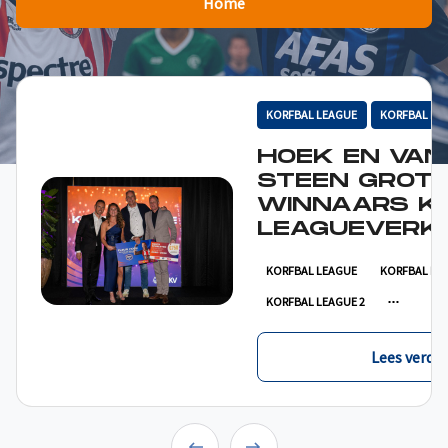
Home
KORFBAL LEAGUE
KORFBAL LE
HOEK EN VAN
STEEN GROT
WINNAARS K
LEAGUEVERKI
KORFBAL LEAGUE
KORFBAL LE
KORFBAL LEAGUE 2
Lees verder