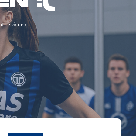
N :(
nt te vinden!