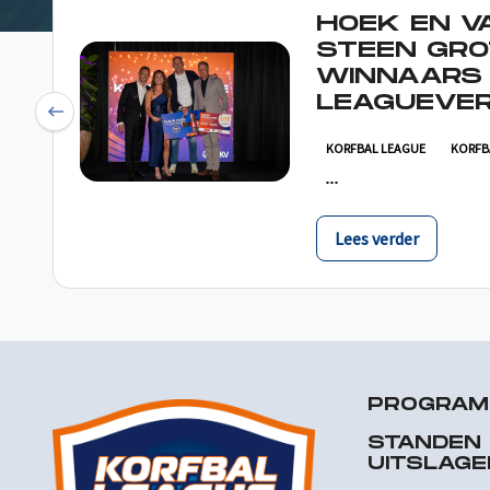
HOEK EN V
STEEN GRO
WINNAARS
LEAGUEVER
Previous
KORFBAL LEAGUE
KORFB
Lees verder
PROGRA
STANDEN
UITSLAGE