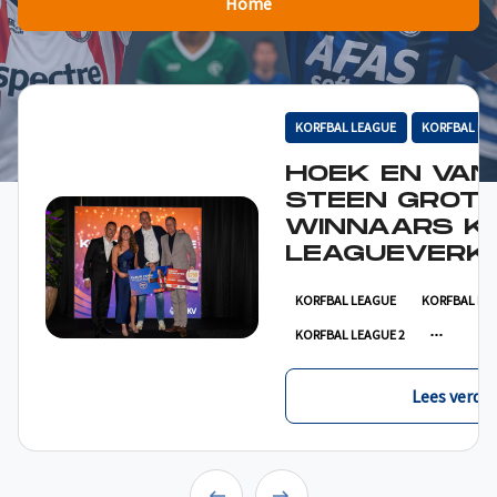
Home
KORFBAL LEAGUE
KORFBAL LE
HOEK EN VAN
STEEN GROT
WINNAARS K
LEAGUEVERKI
KORFBAL LEAGUE
KORFBAL LE
KORFBAL LEAGUE 2
Lees verder