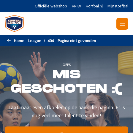
Naar de hoofdinhoud gaan
Officiële webshop
KNKV
Korfbal.nl
Mijn Korfbal
Home – League
404 – Pagina niet gevonden
OEPS
MIS
GESCHOTEN :(
Laat maar even afkoelen op de bank die pagina. Er is
nog veel meer talent te vinden!